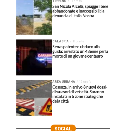
TIRRENO
11 ore fa
San Nicola Arcella, spiagge libere
abbandonate e inaccessibili: la
denuncia di Italia Nostra
CALABRIA
11 ore fa
Senza patente e ubriaco alla
guida: arrestato un 43enne per la
morte di un giovane centauro
AREA URBANA
12 ore fa
Cosenza, in arrivo 8 nuovi dossi-
dissuasori di velocità. Saranno
installati in 6 zone strategiche
della città
SOCIAL