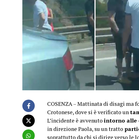
COSENZA – Mattinata di disagi ma for
Crotonese, dove si è verificato un
tam
L’incidente è avvenuto
intorno alle 
in direzione Paola, su un tratto
parti
soprattutto da chi si dirige verso le 