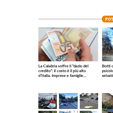
POT
La Calabria soffre il “dazio del
Botti 
credito”: il costo è il più alto
psicol
d’Italia. Imprese e famiglie
selvati
penalizzate