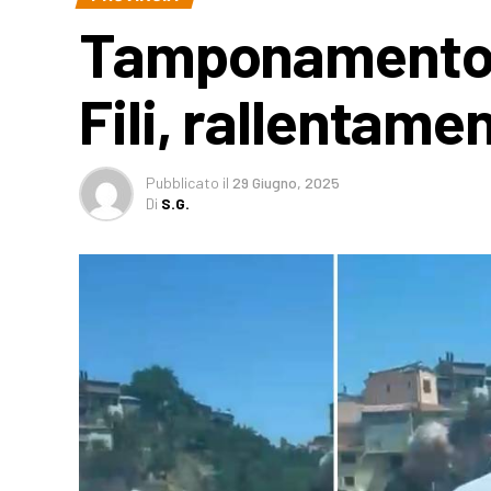
Tamponamento s
Fili, rallentame
Pubblicato
il
29 Giugno, 2025
Di
S.G.