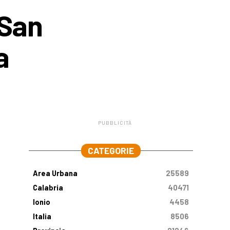
 San
a
PUBBLICITÀ
.
CATEGORIE
Area Urbana
25589
Calabria
40471
Ionio
4458
Italia
8506