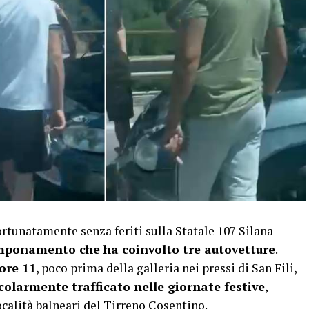
tunatamente senza feriti sulla Statale 107 Silana
ponamento che ha coinvolto tre autovetture
.
ore 11
, poco prima della galleria nei pressi di San Fili,
colarmente trafficato nelle giornate festive
,
località balneari del Tirreno Cosentino.