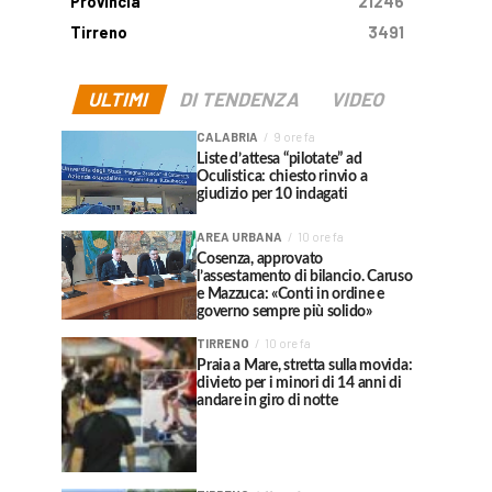
Provincia
21246
Tirreno
3491
ULTIMI
DI TENDENZA
VIDEO
CALABRIA
9 ore fa
Liste d’attesa “pilotate” ad
Oculistica: chiesto rinvio a
giudizio per 10 indagati
AREA URBANA
10 ore fa
Cosenza, approvato
l’assestamento di bilancio. Caruso
e Mazzuca: «Conti in ordine e
governo sempre più solido»
TIRRENO
10 ore fa
Praia a Mare, stretta sulla movida:
divieto per i minori di 14 anni di
andare in giro di notte