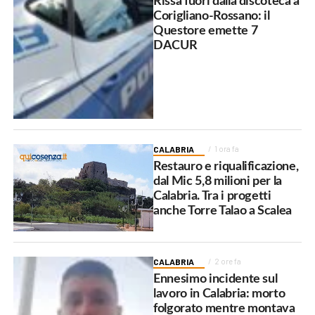
Rissa fuori dalla discoteca a
Corigliano-Rossano: il
Questore emette 7
DACUR
CALABRIA
1 ora fa
Restauro e riqualificazione,
dal Mic 5,8 milioni per la
Calabria. Tra i progetti
anche Torre Talao a Scalea
CALABRIA
2 ore fa
Ennesimo incidente sul
lavoro in Calabria: morto
folgorato mentre montava