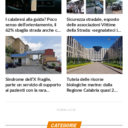
I calabresi alla guida? Poco
Sicurezza stradale, esposto
senso dell’orientamento, il
delle associazioni Vittime
62% sbaglia strada anche col
della Strada: «segnalateci i
navigatore
pericoli, interverremo
subito»
Sindrome dell’X Fragile,
Tutela delle risorse
parte un servizio di supporto
biologiche marine: dalla
ai pazienti con la rara
Regione Calabria quasi 2
malattia genetica
milioni di euro
PUBBLICITÀ
.
CATEGORIE