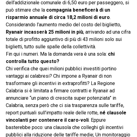
dell’addizionale comunale di 6,50 euro per passeggero, si
può stimare che la
compagnia beneficerà di un
risparmio annuale di circa 18,2 milioni di euro
.
Considerando l’aumento medio del costo del biglietto,
Ryanair incasserà 25 milioni in più
, arrivando ad una cifra
totale di profitto aggiuntivo di più di 43 milioni solo sui
biglietti, tutto sulle spalle della collettività.
Fin qui i numeri. Ma la domanda vera è una sola:
chi
controlla tutto questo?
Chi verifica che quei milioni pubblici investiti portino
vantaggi ai calabresi? Chi impone a Ryanair di non
trasformare gli incentivi in extraprofitti? La Regione
Calabria si è limitata a firmare contratti e Ryanair ad
annunciare “un piano di crescita super potenziata” in
Calabria, senza però che ci sia trasparenza sulle tariffe,
report puntuali sull’impatto reale delle rotte,
né clausole
vincolanti per contenere il caro-voli
. Eppure
basterebbe poco: una clausola che colleghi gli incentivi
pubblici alla riduzione delle tariffe medie; Un monitoraggio