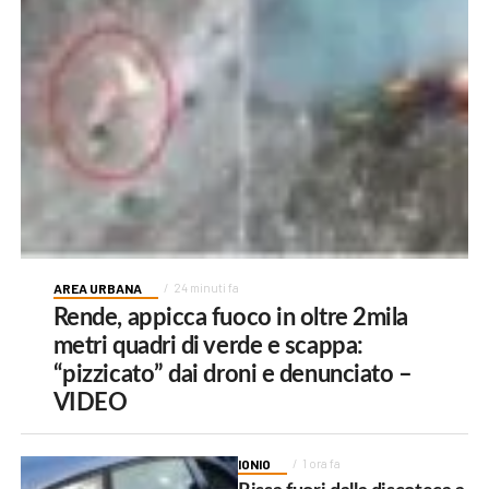
AREA URBANA
24 minuti fa
Rende, appicca fuoco in oltre 2mila
metri quadri di verde e scappa:
“pizzicato” dai droni e denunciato –
VIDEO
IONIO
1 ora fa