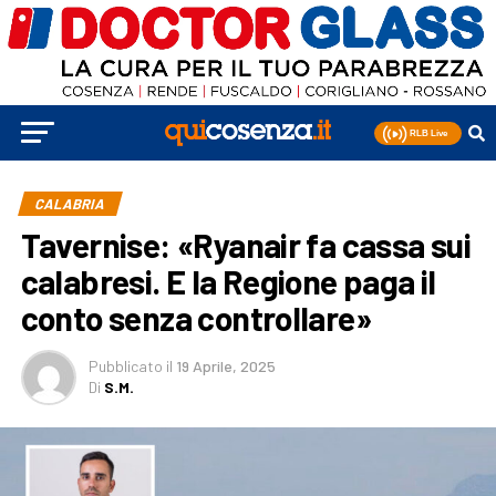
CALABRIA
Tavernise: «Ryanair fa cassa sui
calabresi. E la Regione paga il
conto senza controllare»
Pubblicato
il
19 Aprile, 2025
Di
S.M.