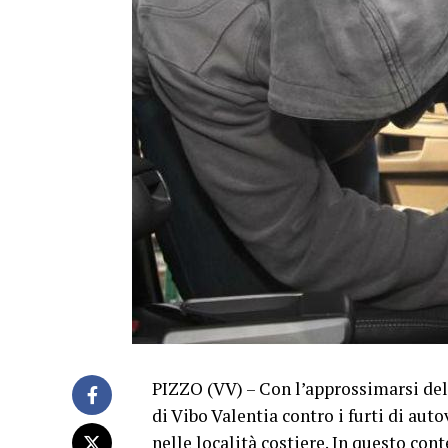
PIZZO (VV) – Con l’approssimarsi dell
di Vibo Valentia contro i furti di au
nelle località costiere. In questo cont