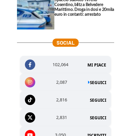
Spaccio sull’Alto Tirreno
Cosentino, blitz a Belvedere
Marittimo. Droga in dosi e 20mila
euro in contanti: arrestato
SOCIAL
102,064
MI PIACE
2,087
SEGUICI
2,816
SEGUICI
2,831
SEGUICI
3,050
ISCRIVITI