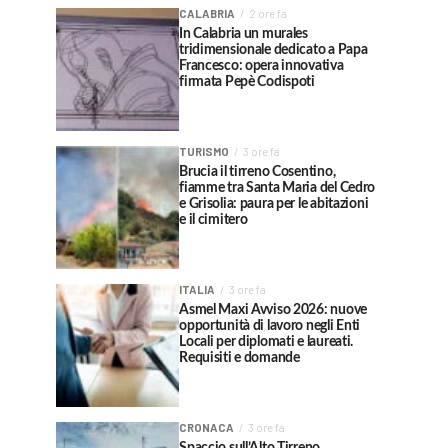
CALABRIA
2 ore fa
In Calabria un murales
tridimensionale dedicato a Papa
Francesco: opera innovativa
firmata Pepè Codispoti
TURISMO
3 ore fa
Brucia il tirreno Cosentino,
fiamme tra Santa Maria del Cedro
e Grisolia: paura per le abitazioni
e il cimitero
ITALIA
3 ore fa
Asmel Maxi Avviso 2026: nuove
opportunità di lavoro negli Enti
Locali per diplomati e laureati.
Requisiti e domande
CRONACA
3 ore fa