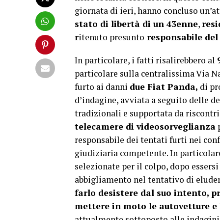
giornata di ieri, hanno concluso un’at
stato di libertà di un 43enne
,
resi
r
itenuto presunto
responsabile del 
In particolare, i fatti risalirebbero al
particolare sulla centralissima Via Na
furto ai danni
due Fiat Panda,
di pr
d’indagine, avviata a seguito delle 
tradizionali e supportata da riscontri
telecamere di videosorveglianza
p
responsabile dei tentati furti nei con
giudiziaria competente. In particolar
selezionate per il colpo, dopo essersi
abbigliamento nel tentativo di eludere
farlo desistere dal suo intento, p
mettere in moto le autovetture e 
attualmente sottoposto alle indagini