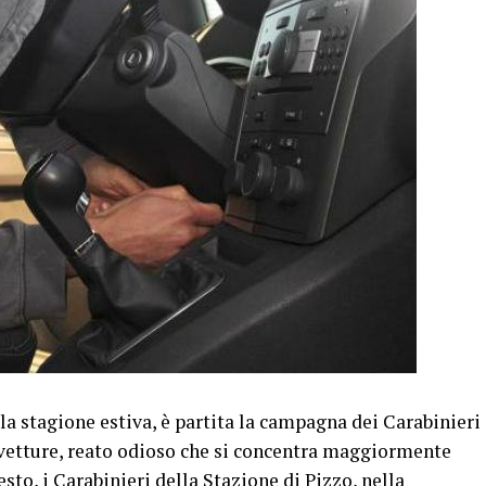
a stagione estiva, è partita la campagna dei Carabinieri
tovetture, reato odioso che si concentra maggiormente
esto, i Carabinieri della Stazione di Pizzo, nella