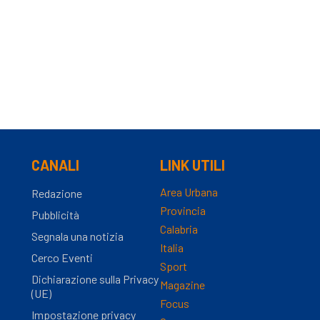
CANALI
LINK UTILI
Area Urbana
Redazione
Provincia
Pubblicità
Calabria
Segnala una notizia
Italia
Cerco Eventi
Sport
Dichiarazione sulla Privacy
Magazine
(UE)
Focus
Impostazione privacy