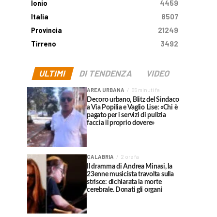
Ionio
4459
Italia
8507
Provincia
21249
Tirreno
3492
ULTIMI
DI TENDENZA
VIDEO
AREA URBANA
55 minuti fa
Decoro urbano, Blitz del Sindaco
a Via Popilia e Vaglio Lise: «Chi è
pagato per i servizi di pulizia
faccia il proprio dovere»
CALABRIA
2 ore fa
Il dramma di Andrea Minasi, la
23enne musicista travolta sulla
strisce: dichiarata la morte
cerebrale. Donati gli organi