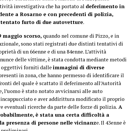
tività investigativa che ha portato al
deferimento in
dente a Rosarno e con precedenti di polizia,
tentato furto di due autovetture
.
9 maggio scorso,
quando nel comune di Pizzo, e in
zionale, sono stati registrati due distinti tentativi di
oprietà di un 66enne e di una 84enne. L’attività
denunce delle vittime, è stata condotta mediante metodi
 oggettivi forniti dalle
immagini di diverse
resenti in zona, che hanno permesso di identificare il
fronti del quale è scattato il deferimento all’Autorità
e, l’uomo è stato notato avvicinarsi alle auto
 incappucciato e aver addirittura modificato il proprio
 eventuali ricerche da parte delle forze di polizia.
A
robabilmente, è stata una certa difficoltà a
la presenza di persone nelle vicinanz
e. Il 43enne è
 preliminari.