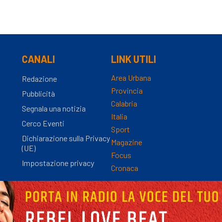
CANALI
LINK UTILI
Area Urbana
Redazione
Provincia
Pubblicità
Calabria
Segnala una notizia
Italia
Cerco Eventi
Sport
Dichiarazione sulla Privacy
Magazine
(UE)
Focus
Impostazione privacy
Cronaca
nza Registro Stampa n.9/2012 - Direttore Responsabile Simona Gambaro | P