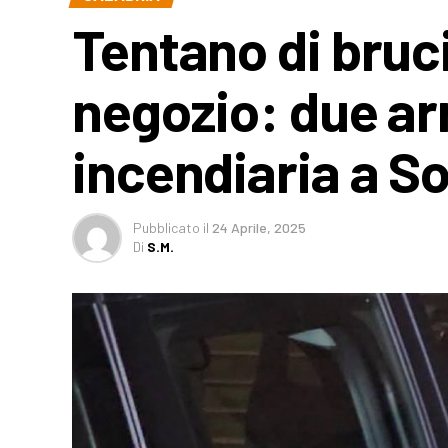
Tentano di bruci
negozio: due arr
incendiaria a S
Pubblicato
il
24 Aprile, 2025
Di
S.M.