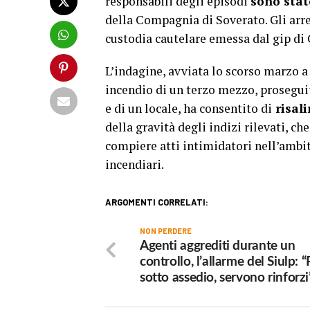
responsabili degli episodi
sono stat
della Compagnia di Soverato. Gli arres
custodia cautelare emessa dal gip di 
L’indagine, avviata lo scorso marzo a
incendio di un terzo mezzo, proseguita
e di un locale, ha consentito di
risali
della gravità degli indizi rilevati, c
compiere atti intimidatori nell’ambit
incendiari.
ARGOMENTI CORRELATI:
NON PERDERE
Agenti aggrediti durante un
controllo, l’allarme del Siulp: “
sotto assedio, servono rinforzi