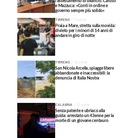
l’assestamento di bilancio. Caruso
e Mazzuca: «Conti in ordine e
governo sempre più solido»
TIRRENO
11 ore fa
Praia a Mare, stretta sulla movida:
divieto per i minori di 14 anni di
andare in giro di notte
TIRRENO
12 ore fa
San Nicola Arcella, spiagge libere
abbandonate e inaccessibili: la
denuncia di Italia Nostra
CALABRIA
12 ore fa
Senza patente e ubriaco alla
guida: arrestato un 43enne per la
morte di un giovane centauro