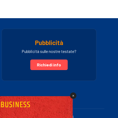
Pubblicità
Pubblicità sulle nostre testate?
Richiedi info
×
.IVA 03005460781 | Powered by Fullmidia s.r.l.