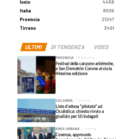
Ionio
4458
Italia
8506
Provincia
21247
Tirreno
3491
ULTIMI
DI TENDENZA
VIDEO
PROVINCIA
6 minuti fa
Festival della canzone arbëreshe,
a San Demetrio Corone al via la
44esima edizione
CALABRIA
10 ore fa
Liste d’attesa “pilotate” ad
Oculistica: chiesto rinvio a
giudizio per 10 indagati
AREA URBANA
11 ore fa
Cosenza, approvato