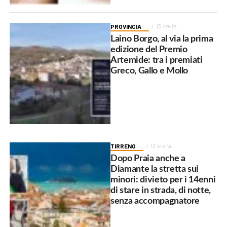
PROVINCIA
13 ore fa
Laino Borgo, al via la prima
edizione del Premio
Artemide: tra i premiati
Greco, Gallo e Mollo
TIRRENO
13 ore fa
Dopo Praia anche a
Diamante la stretta sui
minori: divieto per i 14enni
di stare in strada, di notte,
senza accompagnatore