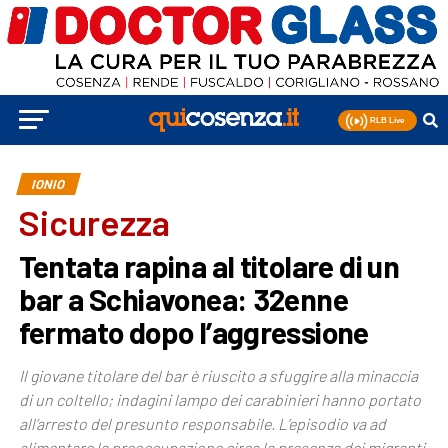
IONIO
Sicurezza
Tentata rapina al titolare di un
bar a Schiavonea: 32enne
fermato dopo l’aggressione
Il giovane titolare del bar è riuscito a sfuggire alla minaccia
di un coltello; indagini lampo dei carabinieri hanno portato
all’arresto del presunto responsabile. L’episodio va ad
alimentare la preoccupazione circa la presenza dei migranti