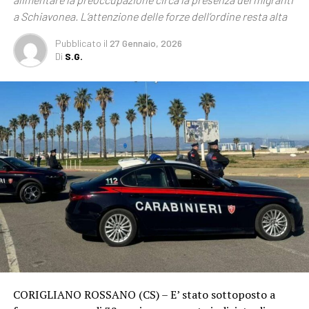
a Schiavonea. L’attenzione delle forze dell’ordine resta alta
Pubblicato
il
27 Gennaio, 2026
Di
S.G.
CORIGLIANO ROSSANO (CS) – E’ stato sottoposto a