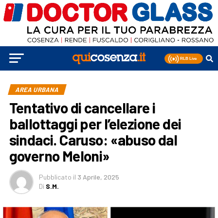
AREA URBANA
Tentativo di cancellare i
ballottaggi per l’elezione dei
sindaci. Caruso: «abuso dal
governo Meloni»
Pubblicato
il
3 Aprile, 2025
Di
S.M.