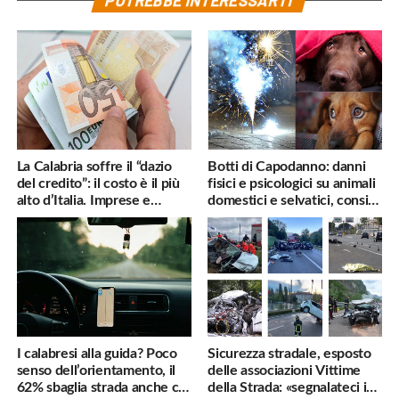
POTREBBE INTERESSARTI
La Calabria soffre il “dazio
Botti di Capodanno: danni
del credito”: il costo è il più
fisici e psicologici su animali
alto d’Italia. Imprese e
domestici e selvatici, consigli
famiglie penalizzate
utili
I calabresi alla guida? Poco
Sicurezza stradale, esposto
senso dell’orientamento, il
delle associazioni Vittime
62% sbaglia strada anche col
della Strada: «segnalateci i