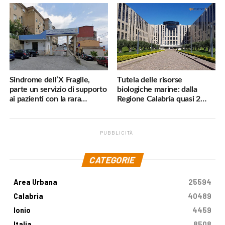
navigatore
pericoli, interverremo
subito»
Sindrome dell’X Fragile,
Tutela delle risorse
parte un servizio di supporto
biologiche marine: dalla
ai pazienti con la rara
Regione Calabria quasi 2
malattia genetica
milioni di euro
PUBBLICITÀ
.
CATEGORIE
Area Urbana
25594
Calabria
40489
Ionio
4459
Italia
8508