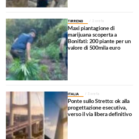
TIRRENO
2 ore fa
Maxi piantagione di
marijuana scoperta a
Bonifati: 200 piante per un
valore di 500mila euro
ITALIA
3 ore fa
Ponte sullo Stretto: ok alla
progettazione esecutiva,
verso il via libera definitivo