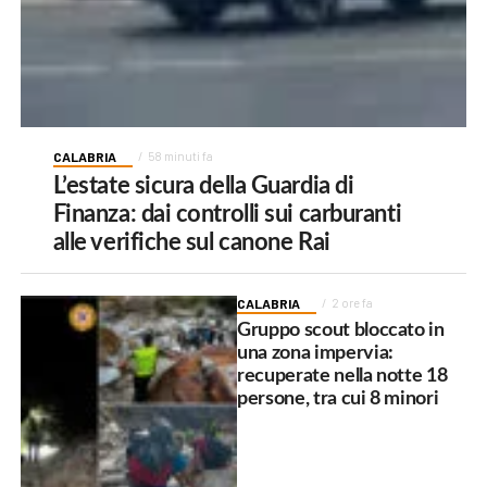
CALABRIA
58 minuti fa
L’estate sicura della Guardia di
Finanza: dai controlli sui carburanti
alle verifiche sul canone Rai
CALABRIA
2 ore fa
Gruppo scout bloccato in
una zona impervia:
recuperate nella notte 18
persone, tra cui 8 minori