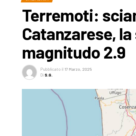
Terremoti: scia
Catanzarese, la 
magnitudo 2.9
Pubblicato
il
17 Marzo, 2025
Di
S.G.