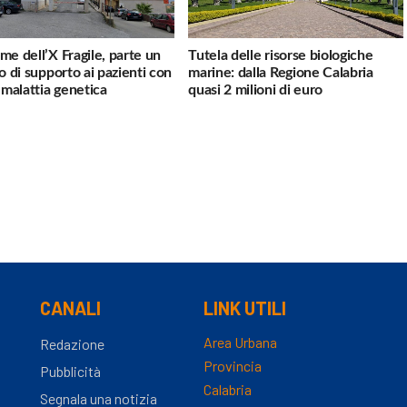
me dell’X Fragile, parte un
Tutela delle risorse biologiche
io di supporto ai pazienti con
marine: dalla Regione Calabria
a malattia genetica
quasi 2 milioni di euro
CANALI
LINK UTILI
Area Urbana
Redazione
Provincia
Pubblicità
Calabria
Segnala una notizia