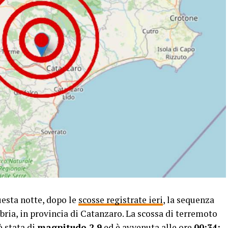
esta notte, dopo le
scosse registrate ieri
, la sequenza
bria, in provincia di Catanzaro. La scossa di terremoto
è stata di
magnitudo 2.9
ed è avvenuta alle ore
00:34
;