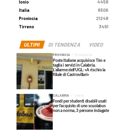
Ionio
4458
Italia
8506
Provincia
21248
Tirreno
3491
ULTIMI
DI TENDENZA
VIDEO
PROVINCIA
30 minuti fa
Poste Italiane acquisisce Tim e
taglia i servizi in Calabria.
L’allarme dell’UGL: «A rischio la
filiale di Castrovillari»
CALABRIA
1 ora fa
Fondi per studenti disabili usati
per l’acquisto di uno scuolabus
non a norma, 3 persone indagate