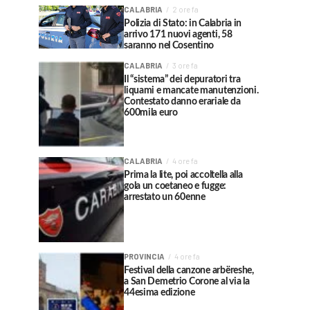
CALABRIA
2 ore fa
Polizia di Stato: in Calabria in
arrivo 171 nuovi agenti, 58
saranno nel Cosentino
CALABRIA
3 ore fa
Il “sistema” dei depuratori tra
liquami e mancate manutenzioni.
Contestato danno erariale da
600mila euro
CALABRIA
4 ore fa
Prima la lite, poi accoltella alla
gola un coetaneo e fugge:
arrestato un 60enne
PROVINCIA
4 ore fa
Festival della canzone arbëreshe,
a San Demetrio Corone al via la
44esima edizione