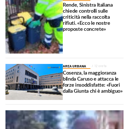
Rende, Sinistra Italiana
chiede controlli sulle
criticità nella raccolta
rifiuti. «Ecco le nostre
proposte concrete»
AREA URBANA
12 ore fa
Cosenza, la maggioranza
blinda Caruso e attacca le
forze insoddisfatte: «Fuori
dalla Giunta chi è ambiguo»