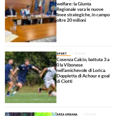
welfare: la Giunta
Regionale vara le nuove
linee strategiche, in campo
oltre 20 milioni
SPORT
10 ore fa
Cosenza Calcio, battuta 3 a
0 la Vibonese
nell’amichevole di Lorica.
Doppietta di Achour e goal
di Ciotti
AREA URBANA
12 ore fa