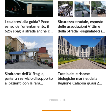
I calabresi alla guida? Poco
Sicurezza stradale, esposto
senso dell’orientamento, il
delle associazioni Vittime
62% sbaglia strada anche col
della Strada: «segnalateci i
navigatore
pericoli, interverremo
subito»
Sindrome dell’X Fragile,
Tutela delle risorse
parte un servizio di supporto
biologiche marine: dalla
ai pazienti con la rara
Regione Calabria quasi 2
malattia genetica
milioni di euro
PUBBLICITÀ
.