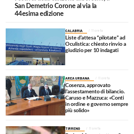
San Demetrio Corone al via la
44esima edizione
CALABRIA
11 ore fa
Liste d’attesa “pilotate” ad
Oculistica: chiesto rinvio a
giudizio per 10 indagati
AREA URBANA
11 ore fa
Cosenza, approvato
l’assestamento di bilancio.
Caruso e Mazzuca: «Conti
in ordine e governo sempre
più solido»
TIRRENO
11 ore fa