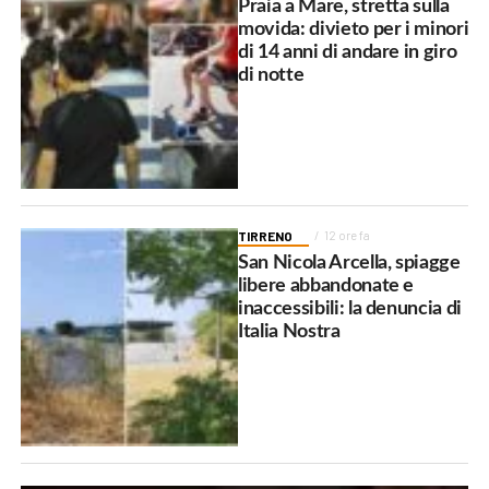
Praia a Mare, stretta sulla
movida: divieto per i minori
di 14 anni di andare in giro
di notte
TIRRENO
12 ore fa
San Nicola Arcella, spiagge
libere abbandonate e
inaccessibili: la denuncia di
Italia Nostra