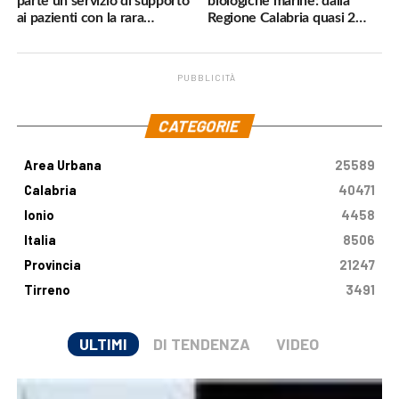
parte un servizio di supporto
biologiche marine: dalla
ai pazienti con la rara
Regione Calabria quasi 2
malattia genetica
milioni di euro
PUBBLICITÀ
.
CATEGORIE
Area Urbana
25589
Calabria
40471
Ionio
4458
Italia
8506
Provincia
21247
Tirreno
3491
ULTIMI
DI TENDENZA
VIDEO