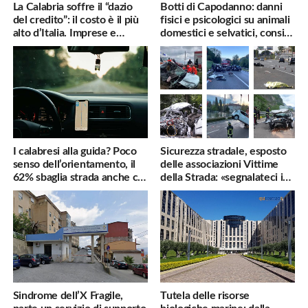
La Calabria soffre il “dazio
Botti di Capodanno: danni
del credito”: il costo è il più
fisici e psicologici su animali
alto d’Italia. Imprese e
domestici e selvatici, consigli
famiglie penalizzate
utili
I calabresi alla guida? Poco
Sicurezza stradale, esposto
senso dell’orientamento, il
delle associazioni Vittime
62% sbaglia strada anche col
della Strada: «segnalateci i
navigatore
pericoli, interverremo
subito»
Sindrome dell’X Fragile,
Tutela delle risorse