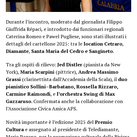
Durante l’incontro, moderato dal giornalista Filippo
Giuffrida Répaci, e introdotto dai funzionari regionali
Caterina Romeo e Pawel Pugliese, sono stati illustrati i
dettagli del cartellone 2025: tra le
location
Cetraro
,
Diamante
,
Santa Maria del Cedro e Sangineto
.
Tra gli ospiti di rilievo:
Jed Distler
(pianista da New
York),
Maria Scarpini
(pittrice),
Andrea Massimo
Grassi
(clarinettista dall’Accademia della Scala), il
duo
pianistico Sollini–Barbatano, Rossella Rizzaro,
Carmine Raimondi
, e
l’orchestra Swing di Max
Gazzaruso
. Confermata anche la collaborazione con
l’Associazione Civica Amica APS.
Novità importante è l’edizione 2025 del
Premio
Cultura
e assegnato al presidente di Telediamante,
Mario Pagano, per la promozione culturale della Riviera