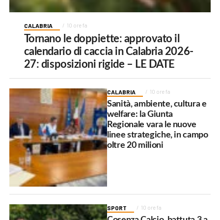
CALABRIA
10 ore fa
Tornano le doppiette: approvato il
calendario di caccia in Calabria 2026-
27: disposizioni rigide – LE DATE
CALABRIA
10 ore fa
Sanità, ambiente, cultura e
welfare: la Giunta
Regionale vara le nuove
linee strategiche, in campo
oltre 20 milioni
SPORT
10 ore fa
Cosenza Calcio, battuta 3 a