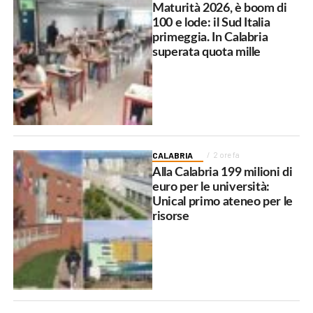
Maturità 2026, è boom di
100 e lode: il Sud Italia
primeggia. In Calabria
superata quota mille
CALABRIA
2 ore fa
Alla Calabria 199 milioni di
euro per le università:
Unical primo ateneo per le
risorse