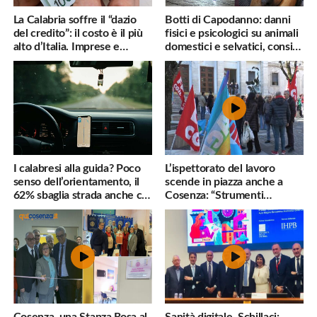
La Calabria soffre il “dazio
Botti di Capodanno: danni
del credito”: il costo è il più
fisici e psicologici su animali
alto d’Italia. Imprese e
domestici e selvatici, consigli
famiglie penalizzate
utili
I calabresi alla guida? Poco
L’ispettorato del lavoro
senso dell’orientamento, il
scende in piazza anche a
62% sbaglia strada anche col
Cosenza: “Strumenti
navigatore
inadeguati al nostro lavoro”