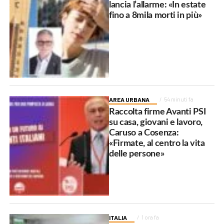
lancia l’allarme: «In estate
fino a 8mila morti in più»
AREA URBANA
54 minuti fa
Raccolta firme Avanti PSI
su casa, giovani e lavoro,
Caruso a Cosenza:
«Firmate, al centro la vita
delle persone»
ITALIA
1 ora fa