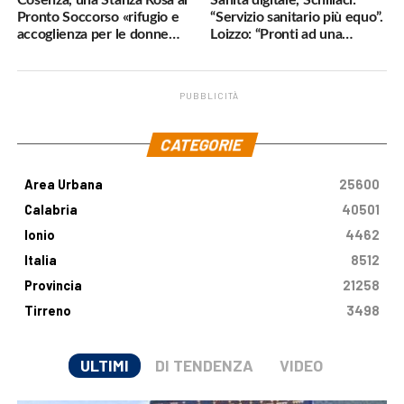
Cosenza, una Stanza Rosa al
Sanità digitale, Schillaci:
Pronto Soccorso «rifugio e
“Servizio sanitario più equo”.
accoglienza per le donne
Loizzo: “Pronti ad una
vittime di violenza»
cornice normativa sulle
Terapie Digitali”
PUBBLICITÀ
.
CATEGORIE
Area Urbana
25600
Calabria
40501
Ionio
4462
Italia
8512
Provincia
21258
Tirreno
3498
ULTIMI
DI TENDENZA
VIDEO