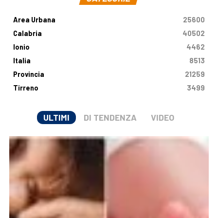
Area Urbana
25600
Calabria
40502
Ionio
4462
Italia
8513
Provincia
21259
Tirreno
3499
ULTIMI
DI TENDENZA
VIDEO