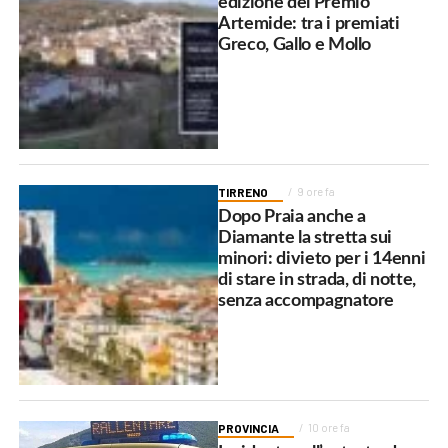
edizione del Premio
Artemide: tra i premiati
Greco, Gallo e Mollo
TIRRENO
9 ore fa
Dopo Praia anche a
Diamante la stretta sui
minori: divieto per i 14enni
di stare in strada, di notte,
senza accompagnatore
PROVINCIA
10 ore fa