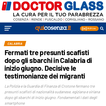
CALABRIA
Fermati tre presunti scafisti
dopo gli sbarchi in Calabria di
inizio giugno. Decisive le
testimonianze dei migranti
La Polizia e la Guardia di Finanza di Crotone fermano tre
presunti scafisti di nazionalità sudanese, egiziana e siriana
dopo gli sbarchi di inizio giugno. Fondamentali i dati degli
smartphone