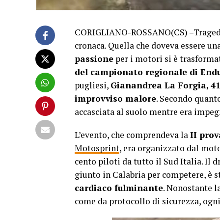
CORIGLIANO-ROSSANO(CS) –Tragedia 
cronaca. Quella che doveva essere un
passione
per i motori si è trasformat
del campionato regionale di End
pugliesi,
Gianandrea La Forgia, 41
improvviso malore
. Secondo quanto
accasciata al suolo mentre era impeg
L’evento, che comprendeva la
II pro
Motosprint
, era organizzato dal moto
cento piloti da tutto il Sud Italia. Il
giunto in Calabria per competere, è s
cardiaco fulminante
. Nonostante l
come da protocollo di sicurezza, ogni