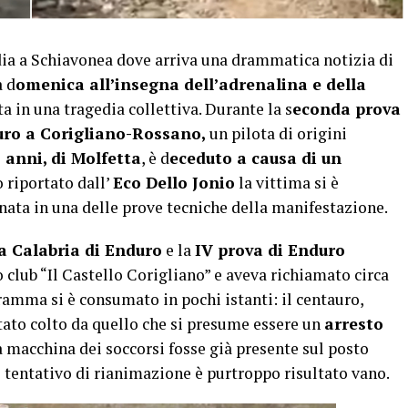
a Schiavonea dove arriva una drammatica notizia di
a d
omenica all’insegna dell’adrenalina e della
a in una tragedia collettiva. Durante la s
econda prova
uro a Corigliano-Rossano,
un pilota di origini
 anni, di Molfetta
, è d
eceduto a causa di un
 riportato dall’
Eco Dello Jonio
la vittima si è
nata in una delle prove tecniche della manifestazione.
va Calabria di Enduro
e la
IV prova di Enduro
 club “Il Castello Corigliano” e aveva richiamato circa
 dramma si è consumato in pochi istanti: il centauro,
tato colto da quello che si presume essere un
arresto
a macchina dei soccorsi fosse già presente sul posto
 tentativo di rianimazione è purtroppo risultato vano.