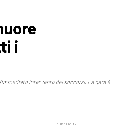
muore
i i
l’immediato intervento dei soccorsi. La gara è
PUBBLICITÀ
.