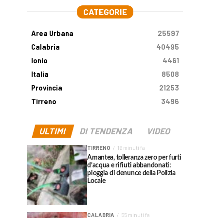
CATEGORIE
Area Urbana
25597
Calabria
40495
Ionio
4461
Italia
8508
Provincia
21253
Tirreno
3496
ULTIMI
DI TENDENZA
VIDEO
TIRRENO
16 minuti fa
Amantea, tolleranza zero per furti
d’acqua e rifiuti abbandonati:
pioggia di denunce della Polizia
Locale
CALABRIA
55 minuti fa