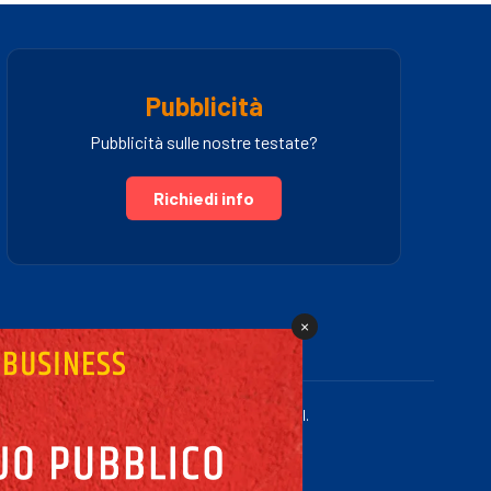
Pubblicità
Pubblicità sulle nostre testate?
Richiedi info
×
.IVA 03005460781 | Powered by Fullmidia s.r.l.