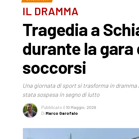
IL DRAMMA
Tragedia a Sch
durante la gara d
soccorsi
Una giornata di sport si trasforma in dramma 
stata sospesa in segno di lutto
Pubblicato
il
10 Maggio, 2026
Di
Marco Garofalo