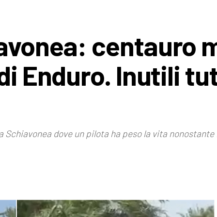
iavonea: centauro 
i Enduro. Inutili tutt
a Schiavonea dove un pilota ha peso la vita nonostante 