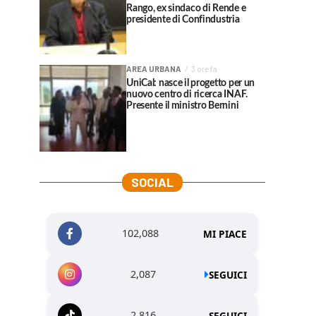
Rango, ex sindaco di Rende e
presidente di Confindustria
AREA URBANA
3 ore fa
UniCal: nasce il progetto per un
nuovo centro di ricerca INAF.
Presente il ministro Bernini
SOCIAL
102,088
MI PIACE
2,087
SEGUICI
2,816
SEGUICI