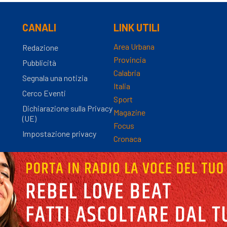
CANALI
LINK UTILI
Area Urbana
Redazione
Provincia
Pubblicità
Calabria
Segnala una notizia
Italia
Cerco Eventi
Sport
Dichiarazione sulla Privacy
Magazine
(UE)
Focus
Impostazione privacy
Cronaca
nza Registro Stampa n.9/2012 - Direttore Responsabile Simona Gambaro | P