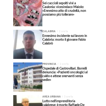
Sei cuccioli sepolti vivi a
Caulonia: vicesindaco Maiolo:
«Ennesimo atto di crudeltà, non
possiamo più tollerare»
CALABRIA
2 ore fa
Ennesimo incidente sul lavoro in
Calabria: morto il giovane Fabio
Calabrò
PROVINCIA
2 ore fa
Ospedale di Castrovillari, Borrelli
denuncia: «Pazienti oncologici al
caldo e attese snervanti senza
sedie»
AREA URBANA
3 ore fa
Lutto nell’imprenditoria
calabrese: è morto Raffaele De