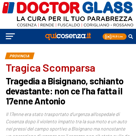
PROVINCIA
Tragica Scomparsa
Tragedia a Bisignano, schianto
devastante: non ce l’ha fatta il
17enne Antonio
Il 17enne era stato trasportato d’urgenza all’ospedale di
Cosenza dopo il violento impatto tra la sua moto e un auto
nei pressi del campo sportivo a Bisignano ma nonostante
un operazione d’urgenza per il ragazzo non c’è stato nulla da