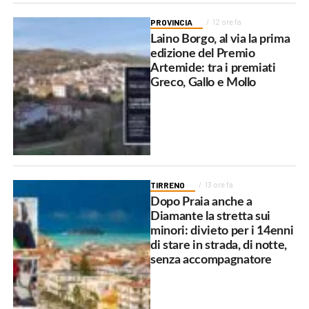
PROVINCIA
12 ore fa
Laino Borgo, al via la prima
edizione del Premio
Artemide: tra i premiati
Greco, Gallo e Mollo
TIRRENO
13 ore fa
Dopo Praia anche a
Diamante la stretta sui
minori: divieto per i 14enni
di stare in strada, di notte,
senza accompagnatore