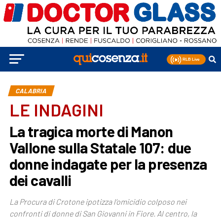
CALABRIA
LE INDAGINI
La tragica morte di Manon
Vallone sulla Statale 107: due
donne indagate per la presenza
dei cavalli
La Procura di Crotone ipotizza l’omicidio colposo nei
confronti di donne di San Giovanni in Fiore. Al centro, la