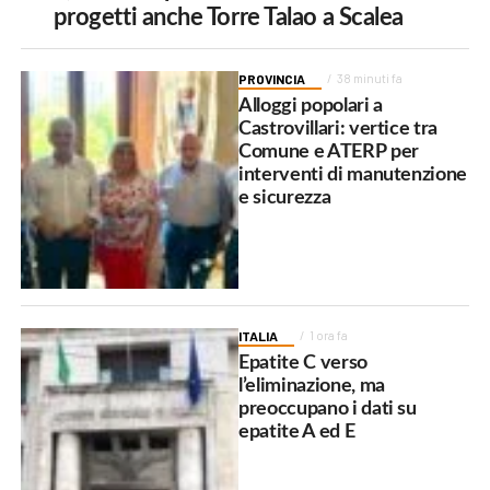
progetti anche Torre Talao a Scalea
PROVINCIA
38 minuti fa
Alloggi popolari a
Castrovillari: vertice tra
Comune e ATERP per
interventi di manutenzione
e sicurezza
ITALIA
1 ora fa
Epatite C verso
l’eliminazione, ma
preoccupano i dati su
epatite A ed E