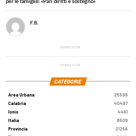
per le famiglie: «Pari diritti e sostegno»
F.B.
PUBBLICITÀ
PUBBLICITÀ
.
CATEGORIE
Area Urbana
25598
Calabria
40497
Ionio
4461
Italia
8509
Provincia
21256