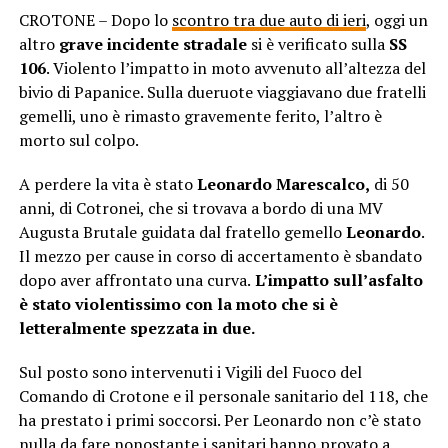
CROTONE – Dopo lo
scontro tra due auto di ieri
, oggi un
altro
grave incidente stradale
si è verificato sulla
SS
106
. Violento l’impatto in moto avvenuto all’altezza del
bivio di Papanice. Sulla dueruote viaggiavano due fratelli
gemelli, uno è rimasto gravemente ferito, l’altro è
morto sul colpo.
A perdere la vita è stato
Leonardo Marescalco,
di 50
anni, di Cotronei, che si trovava a bordo di una MV
Augusta Brutale guidata dal fratello gemello
Leonardo
.
Il mezzo per cause in corso di accertamento è sbandato
dopo aver affrontato una curva.
L’impatto sull’asfalto
è stato violentissimo con la moto che si è
letteralmente spezzata in due.
Sul posto sono intervenuti i Vigili del Fuoco del
Comando di Crotone e il personale sanitario del 118, che
ha prestato i primi soccorsi. Per Leonardo non c’è stato
nulla da fare nonostante i sanitari hanno provato a