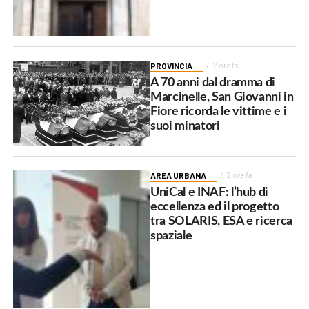
PROVINCIA
2 ore fa
A 70 anni dal dramma di
Marcinelle, San Giovanni in
Fiore ricorda le vittime e i
suoi minatori
AREA URBANA
2 ore fa
UniCal e INAF: l’hub di
eccellenza ed il progetto
tra SOLARIS, ESA e ricerca
spaziale