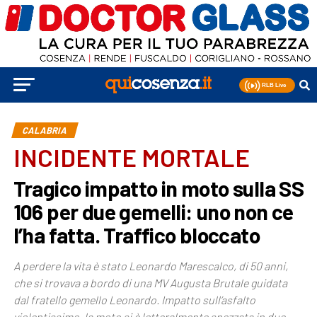
CALABRIA
INCIDENTE MORTALE
Tragico impatto in moto sulla SS
106 per due gemelli: uno non ce
l’ha fatta. Traffico bloccato
A perdere la vita è stato Leonardo Marescalco, di 50 anni,
che si trovava a bordo di una MV Augusta Brutale guidata
dal fratello gemello Leonardo. Impatto sull’asfalto
violentissimo, la moto si è letteralmente spezzata in due