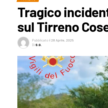
Tragico incident
sul Tirreno Cos
Pubblicato
il
28 Aprile, 2025
Di
S.G.