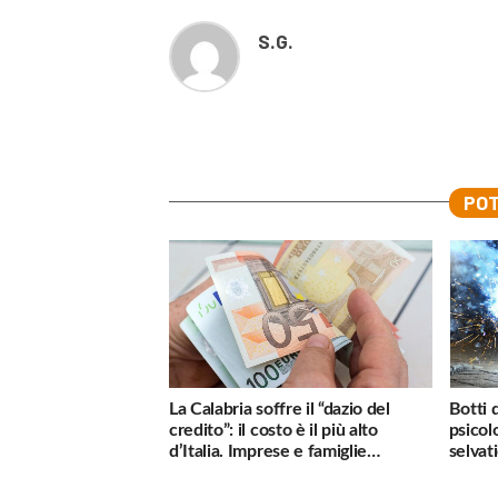
S.G.
POT
La Calabria soffre il “dazio del
Botti 
credito”: il costo è il più alto
psicol
d’Italia. Imprese e famiglie
selvati
penalizzate