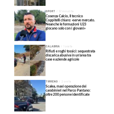
SPORT
57 minuti fa
Cosenza Calcio, Il tecnico
Coppitelli chiaro: «serve mercato.
Neanche le formazioni U23
giocano solo con i giovani»
CALABRIA
1 ora fa
Rifiuti e roghi tossici: sequestrata
discarica abusiva in un’area tra
case e aziende agricole
TIRRENO
2 ore fa
Scalea, maxi operazione dei
carabinieri nel Parco Pantano:
oltre 200 persone identificate