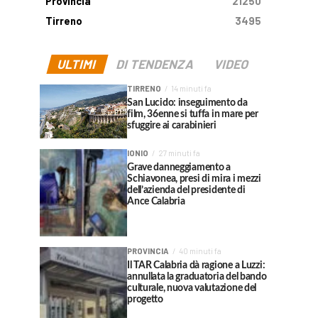
Provincia
21250
Tirreno
3495
ULTIMI
DI TENDENZA
VIDEO
TIRRENO
14 minuti fa
San Lucido: inseguimento da
film, 36enne si tuffa in mare per
sfuggire ai carabinieri
IONIO
27 minuti fa
Grave danneggiamento a
Schiavonea, presi di mira i mezzi
dell’azienda del presidente di
Ance Calabria
PROVINCIA
40 minuti fa
Il TAR Calabria dà ragione a Luzzi:
annullata la graduatoria del bando
culturale, nuova valutazione del
progetto