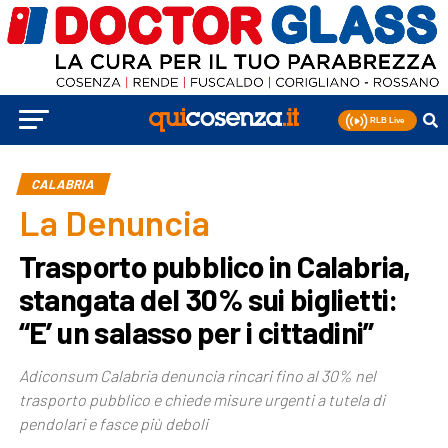
CALABRIA
La Denuncia
Trasporto pubblico in Calabria,
stangata del 30% sui biglietti:
“E’ un salasso per i cittadini”
Adiconsum Calabria denuncia rincari fino al 30% nel
trasporto pubblico e chiede misure urgenti a tutela di
pendolari e fasce più deboli