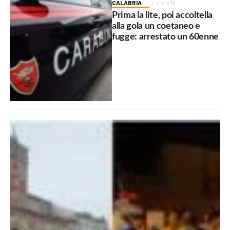
CALABRIA
4 ore fa
Prima la lite, poi accoltella
alla gola un coetaneo e
fugge: arrestato un 60enne