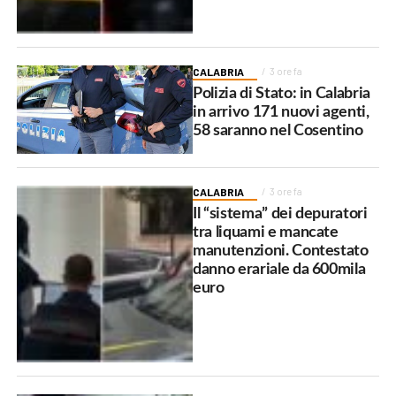
CALABRIA
3 ore fa
Polizia di Stato: in Calabria
in arrivo 171 nuovi agenti,
58 saranno nel Cosentino
CALABRIA
3 ore fa
Il “sistema” dei depuratori
tra liquami e mancate
manutenzioni. Contestato
danno erariale da 600mila
euro