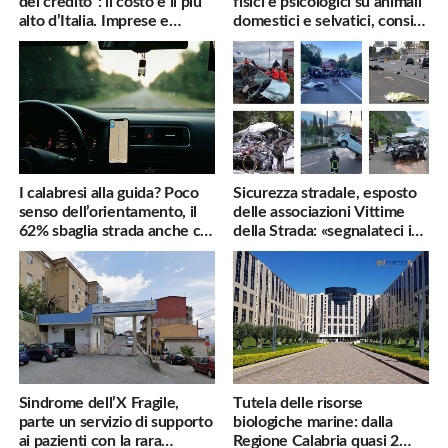
del credito”: il costo è il più
fisici e psicologici su animali
alto d’Italia. Imprese e
domestici e selvatici, consigli
famiglie penalizzate
utili
I calabresi alla guida? Poco
Sicurezza stradale, esposto
senso dell’orientamento, il
delle associazioni Vittime
62% sbaglia strada anche col
della Strada: «segnalateci i
navigatore
pericoli, interverremo
subito»
Sindrome dell’X Fragile,
Tutela delle risorse
parte un servizio di supporto
biologiche marine: dalla
ai pazienti con la rara
Regione Calabria quasi 2