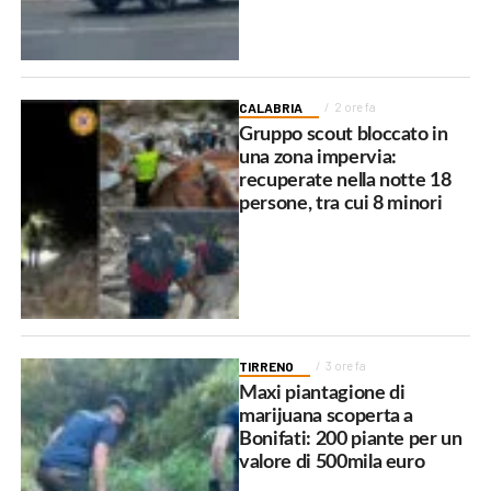
CALABRIA
2 ore fa
Gruppo scout bloccato in
una zona impervia:
recuperate nella notte 18
persone, tra cui 8 minori
TIRRENO
3 ore fa
Maxi piantagione di
marijuana scoperta a
Bonifati: 200 piante per un
valore di 500mila euro