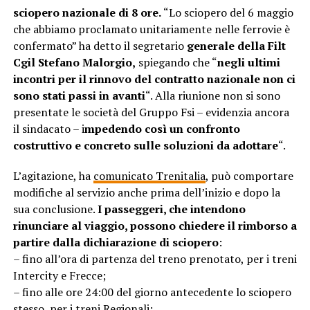
sciopero nazionale di 8 ore.
“Lo sciopero del 6 maggio
che abbiamo proclamato unitariamente nelle ferrovie è
confermato” ha detto il segretario
generale della Filt
Cgil Stefano Malorgio,
spiegando che “
negli ultimi
incontri per il rinnovo del contratto nazionale non ci
sono stati passi in avanti
“. Alla riunione non si sono
presentate le società del Gruppo Fsi – evidenzia ancora
il sindacato – i
mpedendo così un confronto
costruttivo e concreto sulle soluzioni da adottare
“.
L’agitazione, ha
comunicato Trenitalia
, può comportare
modifiche al servizio anche prima dell’inizio e dopo la
sua conclusione.
I passeggeri, che intendono
rinunciare al viaggio, possono chiedere il rimborso a
partire dalla dichiarazione di sciopero
:
– fino all’ora di partenza del treno prenotato, per i treni
Intercity e Frecce;
– fino alle ore 24:00 del giorno antecedente lo sciopero
stesso, per i treni Regionali;