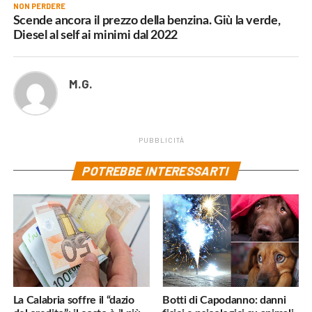
NON PERDERE
Scende ancora il prezzo della benzina. Giù la verde,
Diesel al self ai minimi dal 2022
M.G.
PUBBLICITÀ
POTREBBE INTERESSARTI
La Calabria soffre il “dazio
Botti di Capodanno: danni