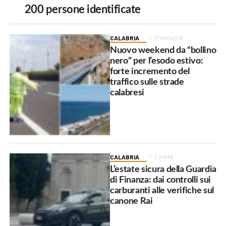
200 persone identificate
CALABRIA
47 minuti fa
Nuovo weekend da “bollino
nero” per l’esodo estivo:
forte incremento del
traffico sulle strade
calabresi
CALABRIA
2 ore fa
L’estate sicura della Guardia
di Finanza: dai controlli sui
carburanti alle verifiche sul
canone Rai