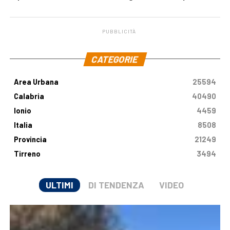
malattia genetica
milioni di euro
PUBBLICITÀ
.
CATEGORIE
Area Urbana
25594
Calabria
40490
Ionio
4459
Italia
8508
Provincia
21249
Tirreno
3494
ULTIMI
DI TENDENZA
VIDEO