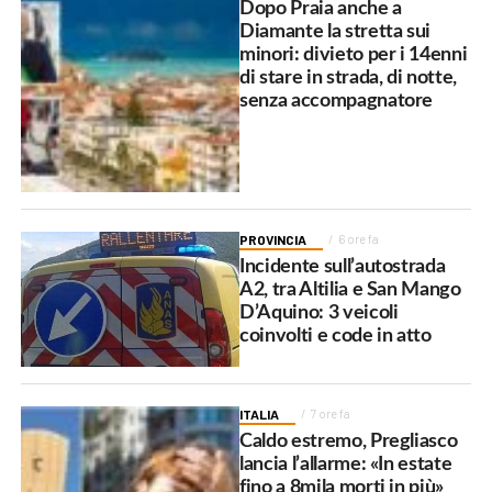
Dopo Praia anche a
Diamante la stretta sui
minori: divieto per i 14enni
di stare in strada, di notte,
senza accompagnatore
PROVINCIA
6 ore fa
Incidente sull’autostrada
A2, tra Altilia e San Mango
D’Aquino: 3 veicoli
coinvolti e code in atto
ITALIA
7 ore fa
Caldo estremo, Pregliasco
lancia l’allarme: «In estate
fino a 8mila morti in più»