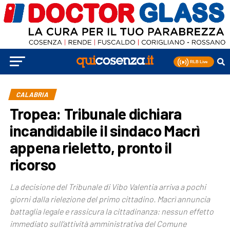
CALABRIA
Tropea: Tribunale dichiara
incandidabile il sindaco Macrì
appena rieletto, pronto il
ricorso
La decisione del Tribunale di Vibo Valentia arriva a pochi
giorni dalla rielezione del primo cittadino. Macrì annuncia
battaglia legale e rassicura la cittadinanza: nessun effetto
immediato sull’attività amministrativa del Comune