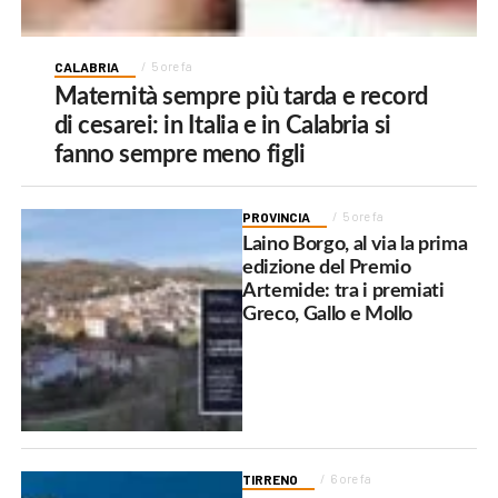
CALABRIA
5 ore fa
Maternità sempre più tarda e record
di cesarei: in Italia e in Calabria si
fanno sempre meno figli
PROVINCIA
5 ore fa
Laino Borgo, al via la prima
edizione del Premio
Artemide: tra i premiati
Greco, Gallo e Mollo
TIRRENO
6 ore fa