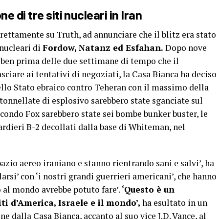
 di tre siti nucleari in Iran
rettamente su Truth, ad annunciare che il blitz era stato
 nucleari di
Fordow, Natanz ed Esfahan.
Dopo nove
 ben prima delle due settimane di tempo che il
sciare ai tentativi di negoziati, la Casa Bianca ha deciso
ello Stato ebraico contro Teheran con il massimo della
 tonnellate di esplosivo sarebbero state sganciate sul
econdo Fox sarebbero state sei bombe bunker buster, le
rdieri B-2 decollati dalla base di Whiteman, nel
pazio aereo iraniano e stanno rientrando sani e salvi’, ha
si’ con ‘i nostri grandi guerrieri americani’, che hanno
o al mondo avrebbe potuto fare’.
‘Questo è un
i d’America, Israele e il mondo’,
ha esultato in un
ne dalla Casa Bianca, accanto al suo vice J.D. Vance, al