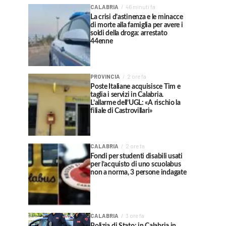
CALABRIA
46 minuti fa
La crisi d’astinenza e le minacce
di morte alla famiglia per avere i
soldi della droga: arrestato
44enne
PROVINCIA
2 ore fa
Poste Italiane acquisisce Tim e
taglia i servizi in Calabria.
L’allarme dell’UGL: «A rischio la
filiale di Castrovillari»
CALABRIA
2 ore fa
Fondi per studenti disabili usati
per l’acquisto di uno scuolabus
non a norma, 3 persone indagate
CALABRIA
3 ore fa