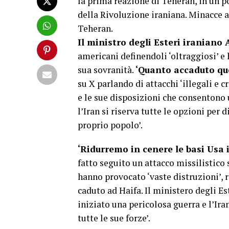
la prima reazione di Teheran, in un p
della Rivoluzione iraniana. Minacce a 
Teheran.
Il ministro degli Esteri iraniano
americani definendoli ‘oltraggiosi’ e 
sua sovranità.
‘Quanto accaduto qu
su X parlando di attacchi ‘illegali e 
e le sue disposizioni che consentono 
l’Iran si riserva tutte le opzioni per d
proprio popolo’.
‘Ridurremo in cenere le basi Usa 
fatto seguito un attacco missilistico s
hanno provocato ‘vaste distruzioni’, r
caduto ad Haifa. Il ministero degli Es
iniziato una pericolosa guerra e l’Iran
tutte le sue forze’.