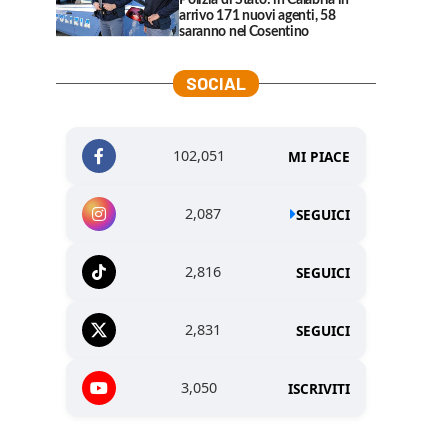
Polizia di Stato: in Calabria in
arrivo 171 nuovi agenti, 58
saranno nel Cosentino
SOCIAL
102,051
MI PIACE
2,087
SEGUICI
2,816
SEGUICI
2,831
SEGUICI
3,050
ISCRIVITI