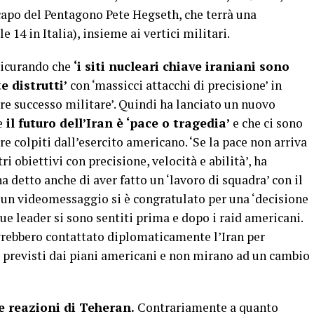
capo del Pentagono Pete Hegseth, che terrà una
e 14 in Italia), insieme ai vertici militari.
sicurando che
‘i siti nucleari chiave iraniani sono
 distrutti’
con ‘massicci attacchi di precisione’ in
are successo militare’. Quindi ha lanciato un nuovo
e
il futuro dell’Iran è ‘pace o tragedia’
e che ci sono
re colpiti dall’esercito americano. ‘Se la pace non arriva
 obiettivi con precisione, velocità e abilità’, ha
 detto anche di aver fatto un ‘lavoro di squadra’ con il
 un videomessaggio si è congratulato per una ‘decisione
due leader si sono sentiti prima e dopo i raid americani.
avrebbero contattato diplomaticamente l’Iran per
ti previsti dai piani americani e non mirano ad un cambio
le reazioni di Teheran.
Contrariamente a quanto