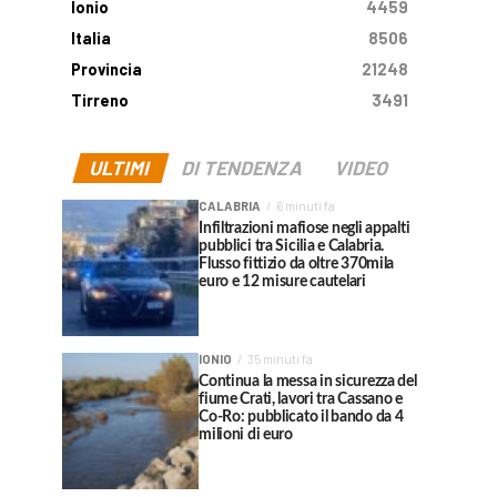
Ionio
4459
Italia
8506
Provincia
21248
Tirreno
3491
ULTIMI
DI TENDENZA
VIDEO
CALABRIA
6 minuti fa
Infiltrazioni mafiose negli appalti
pubblici tra Sicilia e Calabria.
Flusso fittizio da oltre 370mila
euro e 12 misure cautelari
IONIO
35 minuti fa
Continua la messa in sicurezza del
fiume Crati, lavori tra Cassano e
Co-Ro: pubblicato il bando da 4
milioni di euro