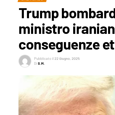
Trump bombarda l
ministro irania
conseguenze e
Pubblicato
il
22 Giugno, 2025
Di
S.M.