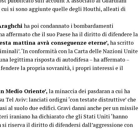
ost pubblicato sull’account X associato ai Guardiani
cui si sono aggiunte quelle degli Houthi, alleati di
 Araghchi
ha poi condannato i bombardamenti
ha affermato che il suo Paese ha il diritto di difendere la
esta mattina avrà conseguenze eterne’,
ha scritto
criminali’. ‘In conformità con la Carta delle Nazioni Unite
una legittima risposta di autodifesa – ha affermato –
ifendere la propria sovranità, i propri interessi e il
in Medio Oriente’,
la minaccia dei pasdaran a cui ha
u Tel Aviv: lanciati ordigni ‘con testate distruttive’ che
asi al suolo due edifici. Gravi danni anche per un missile
teri iraniano ha dichiarato che gli Stati Uniti ‘hanno
 si riserva il diritto di difendersi dall’aggressione con