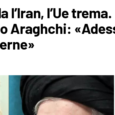
’Iran, l’Ue trema. I
no Araghchi: «Ades
terne»