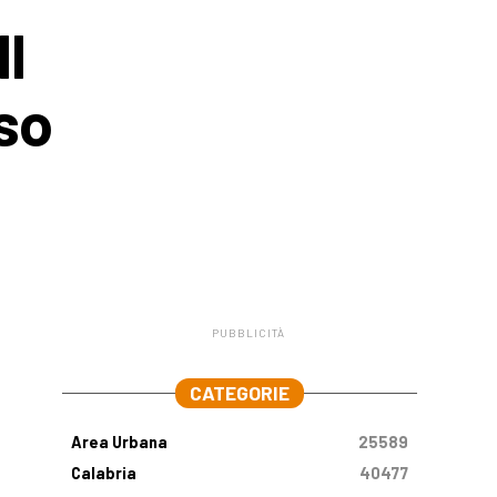
l
so
PUBBLICITÀ
.
CATEGORIE
Area Urbana
25589
Calabria
40477