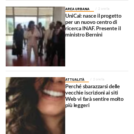
AREA URBANA
2 ore fa
UniCal: nasce il progetto
per un nuovo centro di
ricerca INAF. Presente il
ministro Bernini
ATTUALITÀ
2 ore fa
Perché sbarazzarsi delle
vecchie iscrizioni ai siti
Web vi farà sentire molto
più leggeri