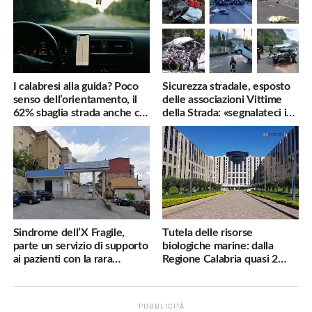
I calabresi alla guida? Poco
Sicurezza stradale, esposto
senso dell’orientamento, il
delle associazioni Vittime
62% sbaglia strada anche col
della Strada: «segnalateci i
navigatore
pericoli, interverremo
subito»
Sindrome dell’X Fragile,
Tutela delle risorse
parte un servizio di supporto
biologiche marine: dalla
ai pazienti con la rara
Regione Calabria quasi 2
malattia genetica
milioni di euro
PUBBLICITÀ