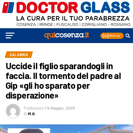
CALABRIA
Uccide il figlio sparandogli in
faccia. Il tormento del padre al
Gip «gli ho sparato per
disperazione»
Pubblicato
il
5 Maggio, 2025
Di
M.G.