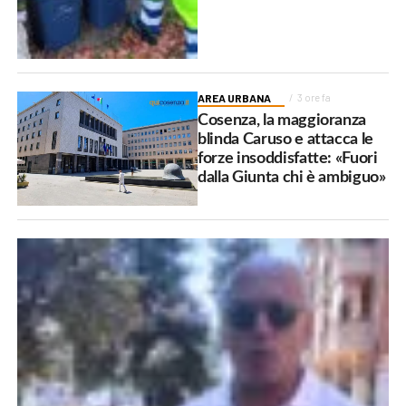
AREA URBANA
3 ore fa
Cosenza, la maggioranza
blinda Caruso e attacca le
forze insoddisfatte: «Fuori
dalla Giunta chi è ambiguo»