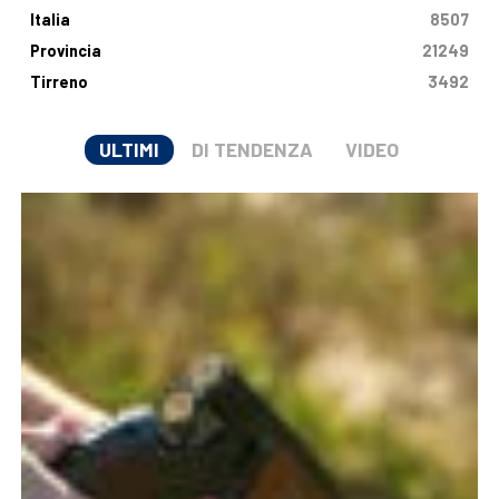
Italia
8507
Provincia
21249
Tirreno
3492
ULTIMI
DI TENDENZA
VIDEO