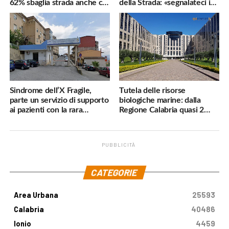
62% sbaglia strada anche col
della Strada: «segnalateci i
navigatore
pericoli, interverremo
subito»
Sindrome dell’X Fragile,
Tutela delle risorse
parte un servizio di supporto
biologiche marine: dalla
ai pazienti con la rara
Regione Calabria quasi 2
malattia genetica
milioni di euro
PUBBLICITÀ
.
CATEGORIE
Area Urbana
25593
Calabria
40486
Ionio
4459