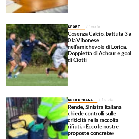
SPORT
1 ora fa
Cosenza Calcio, battuta 3 a
0 la Vibonese
nell’amichevole di Lorica.
Doppietta di Achour e goal
di Ciotti
AREA URBANA
3 ore fa
Rende, Sinistra Italiana
chiede controlli sulle
criticità nella raccolta
rifiuti. «Ecco le nostre
proposte concrete»