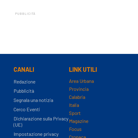
PUBBLICITÀ
CANALI
LINK UTILI
Area Urbana
Redazione
Provincia
Pubblicità
Calabria
Segnala una notizia
Italia
Cerco Eventi
Sport
Dichiarazione sulla Privacy
Magazine
(UE)
Focus
Impostazione privacy
Cronaca