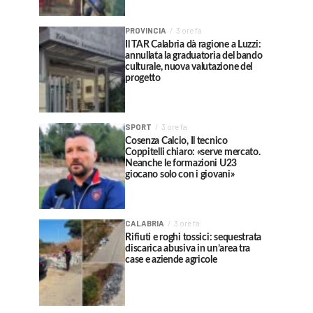
PROVINCIA
3 ore fa
Il TAR Calabria dà ragione a Luzzi:
annullata la graduatoria del bando
culturale, nuova valutazione del
progetto
SPORT
3 ore fa
Cosenza Calcio, Il tecnico
Coppitelli chiaro: «serve mercato.
Neanche le formazioni U23
giocano solo con i giovani»
CALABRIA
3 ore fa
Rifiuti e roghi tossici: sequestrata
discarica abusiva in un’area tra
case e aziende agricole