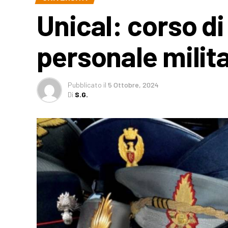
Unical: corso di
personale militar
Pubblicato
il
5 Ottobre, 2024
Di
S.G.