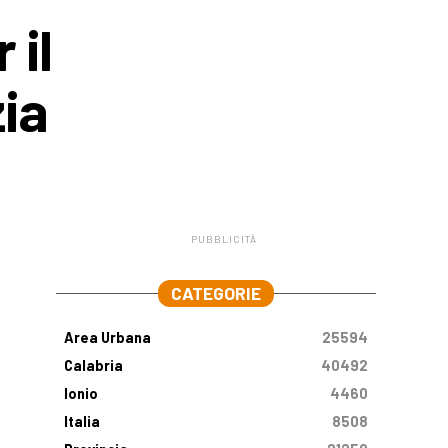
 il
zia
PUBBLICITÀ
.
CATEGORIE
Area Urbana
25594
Calabria
40492
Ionio
4460
Italia
8508