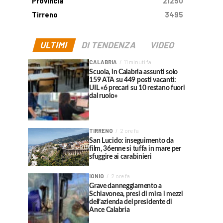
Provincia
21250
Tirreno
3495
ULTIMI
DI TENDENZA
VIDEO
CALABRIA
11 minuti fa
Scuola, in Calabria assunti solo
159 ATA su 449 posti vacanti:
UIL «6 precari su 10 restano fuori
dal ruolo»
TIRRENO
2 ore fa
San Lucido: inseguimento da
film, 36enne si tuffa in mare per
sfuggire ai carabinieri
IONIO
2 ore fa
Grave danneggiamento a
Schiavonea, presi di mira i mezzi
dell’azienda del presidente di
Ance Calabria