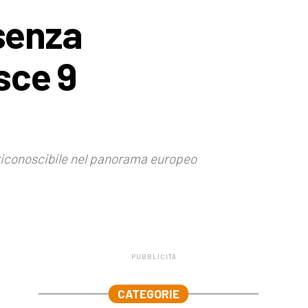
 senza
sce 9
ù riconoscibile nel panorama europeo
PUBBLICITÀ
.
CATEGORIE