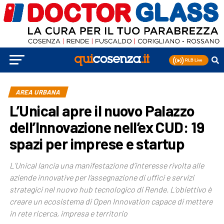
AREA URBANA
L’Unical apre il nuovo Palazzo
dell’Innovazione nell’ex CUD: 19
spazi per imprese e startup
L’Unical lancia una manifestazione d’interesse rivolta alle
aziende innovative per l’assegnazione di uffici e servizi
strategici nel nuovo hub tecnologico di Rende. L’obiettivo è
creare un ecosistema di Open Innovation capace di mettere
in rete ricerca, impresa e territorio