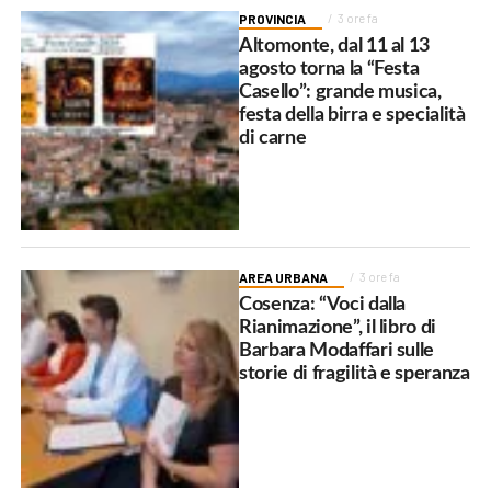
PROVINCIA
3 ore fa
Altomonte, dal 11 al 13
agosto torna la “Festa
Casello”: grande musica,
festa della birra e specialità
di carne
AREA URBANA
3 ore fa
Cosenza: “Voci dalla
Rianimazione”, il libro di
Barbara Modaffari sulle
storie di fragilità e speranza