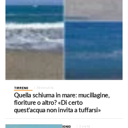
TIRRENO
36 minuti fa
Quella schiuma in mare: mucillagine,
fioriture o altro? «Di certo
quest’acqua non invita a tuffarsi»
IONIO
2 ore fa