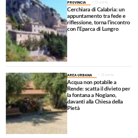
PROVINCIA
12 ore fa
Cerchiara di Calabria: un
appuntamento tra fede e
riflessione, torna l’incontro
con l’Eparca di Lungro
AREA URBANA
13 ore fa
Acqua non potabile a
Rende: scatta il divieto per
la fontana a Nogiano,
davanti alla Chiesa della
Pietà