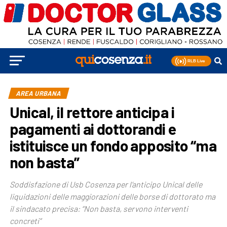
AREA URBANA
Unical, il rettore anticipa i
pagamenti ai dottorandi e
istituisce un fondo apposito “ma
non basta”
Soddisfazione di Usb Cosenza per l’anticipo Unical delle
liquidazioni delle maggiorazioni delle borse di dottorato ma
il sindacato precisa: “Non basta, servono interventi
concreti”