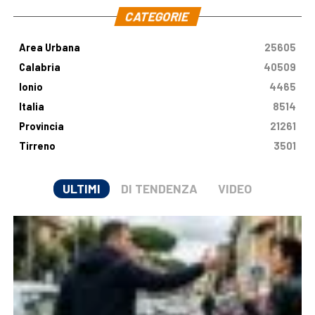
CATEGORIE
Area Urbana
25605
Calabria
40509
Ionio
4465
Italia
8514
Provincia
21261
Tirreno
3501
ULTIMI
DI TENDENZA
VIDEO