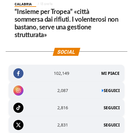
CALABRIA
13 ore fa
“Insieme per Tropea” «città
sommersa dai rifiuti. I volenterosi non
bastano, serve una gestione
strutturata»
SOCIAL
102,149
MI PIACE
2,087
SEGUICI
2,816
SEGUICI
2,831
SEGUICI