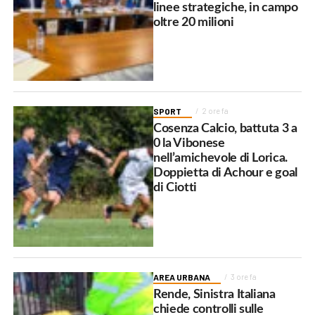
linee strategiche, in campo
oltre 20 milioni
SPORT
2 ore fa
Cosenza Calcio, battuta 3 a
0 la Vibonese
nell’amichevole di Lorica.
Doppietta di Achour e goal
di Ciotti
AREA URBANA
3 ore fa
Rende, Sinistra Italiana
chiede controlli sulle