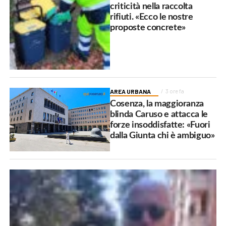
criticità nella raccolta
rifiuti. «Ecco le nostre
proposte concrete»
AREA URBANA
3 ore fa
Cosenza, la maggioranza
blinda Caruso e attacca le
forze insoddisfatte: «Fuori
dalla Giunta chi è ambiguo»