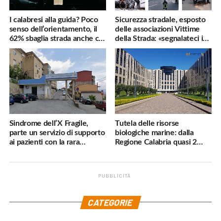
I calabresi alla guida? Poco
Sicurezza stradale, esposto
senso dell’orientamento, il
delle associazioni Vittime
62% sbaglia strada anche col
della Strada: «segnalateci i
navigatore
pericoli, interverremo
subito»
Sindrome dell’X Fragile,
Tutela delle risorse
parte un servizio di supporto
biologiche marine: dalla
ai pazienti con la rara
Regione Calabria quasi 2
malattia genetica
milioni di euro
PUBBLICITÀ
.
CATEGORIE