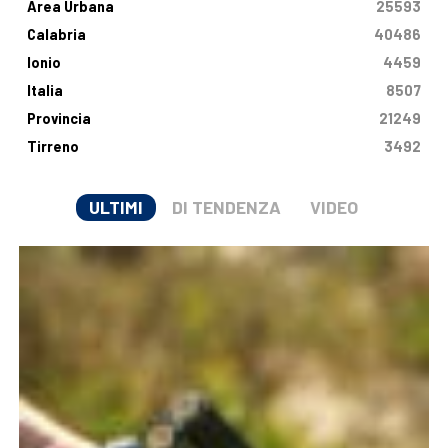
Area Urbana
25593
Calabria
40486
Ionio
4459
Italia
8507
Provincia
21249
Tirreno
3492
ULTIMI
DI TENDENZA
VIDEO