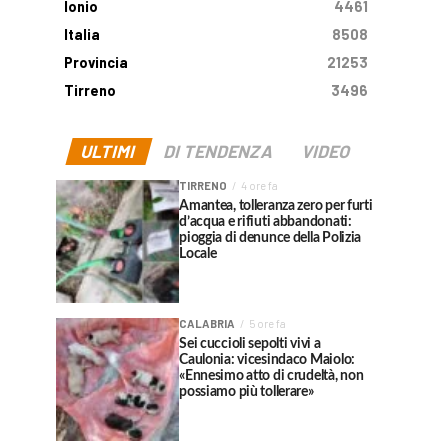
Ionio
4461
Italia
8508
Provincia
21253
Tirreno
3496
ULTIMI
DI TENDENZA
VIDEO
TIRRENO
4 ore fa
Amantea, tolleranza zero per furti
d’acqua e rifiuti abbandonati:
pioggia di denunce della Polizia
Locale
CALABRIA
5 ore fa
Sei cuccioli sepolti vivi a
Caulonia: vicesindaco Maiolo:
«Ennesimo atto di crudeltà, non
possiamo più tollerare»