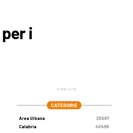
per i
PUBBLICITÀ
.
CATEGORIE
Area Urbana
25597
Calabria
40495