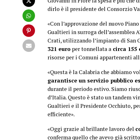
Giovanni in Fiore la spesa è più che d
dirlo è il presidente del Consorzio V
«Con l’approvazione del nuovo Piano
Gualtieri in surroga dell’assemblea 
Crati, utilizzando l’impianto di San G
321 euro
per tonnellata a
circa 155 
risorse per i Comuni appartenenti all’
«Questa è la Calabria che abbiamo vo
garantisce un servizio pubblico e
durante il periodo estivo. Siamo riusc
d’Italia. Questo è stato un tandem vi
Gualtieri e il Presidente Occhiuto, pe
efficiente».
«Oggi grazie al brillante lavoro del
c
conferma quello che avevo già scritto