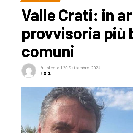
Valle Crati: in a
provvisoria più 
comuni
Pubblicato
il
20 Settembre, 2024
Di
S.G.