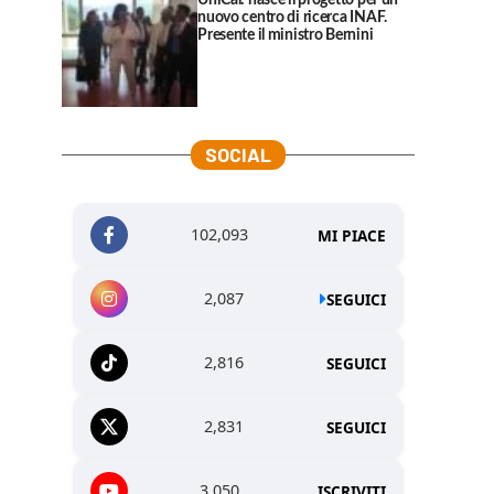
UniCal: nasce il progetto per un
nuovo centro di ricerca INAF.
Presente il ministro Bernini
SOCIAL
102,093
MI PIACE
2,087
SEGUICI
2,816
SEGUICI
2,831
SEGUICI
3,050
ISCRIVITI