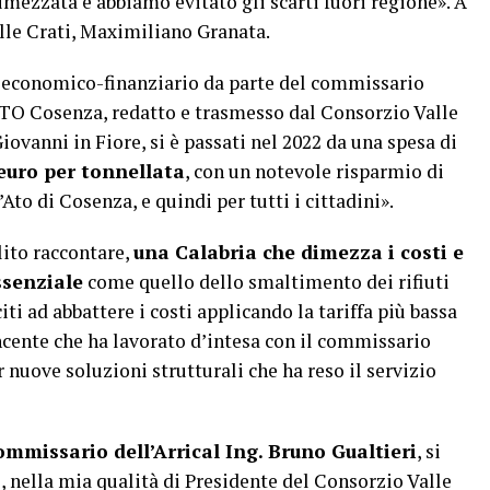
imezzata e abbiamo evitato gli scarti fuori regione». A
alle Crati, Maximiliano Granata.
 economico-finanziario da parte del commissario
ATO Cosenza, redatto e trasmesso dal Consorzio Valle
iovanni in Fiore, si è passati nel 2022 da una spesa di
euro per tonnellata
, con un notevole risparmio di
Ato di Cosenza, e quindi per tutti i cittadini».
lito raccontare,
una Calabria che dimezza i costi e
ssenziale
come quello dello smaltimento dei rifiuti
iti ad abbattere i costi applicando la tariffa più bassa
ncente che ha lavorato d’intesa con il commissario
r nuove soluzioni strutturali che ha reso il servizio
ommissario dell’Arrical Ing. Bruno Gualtieri
, si
, nella mia qualità di Presidente del Consorzio Valle