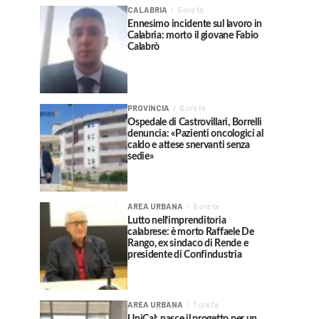
CALABRIA
5 ore fa
Ennesimo incidente sul lavoro in
Calabria: morto il giovane Fabio
Calabrò
PROVINCIA
6 ore fa
Ospedale di Castrovillari, Borrelli
denuncia: «Pazienti oncologici al
caldo e attese snervanti senza
sedie»
AREA URBANA
6 ore fa
Lutto nell’imprenditoria
calabrese: è morto Raffaele De
Rango, ex sindaco di Rende e
presidente di Confindustria
AREA URBANA
7 ore fa