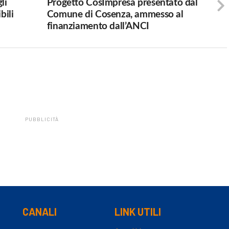
li
Progetto CosImpresa presentato dal
bili
Comune di Cosenza, ammesso al
finanziamento dall’ANCI
PUBBLICITÀ
CANALI
LINK UTILI