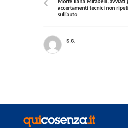
Morte Ilaria Mirabelli, avviati g
accertamenti tecnici non ripeti
sull’auto
S.G.