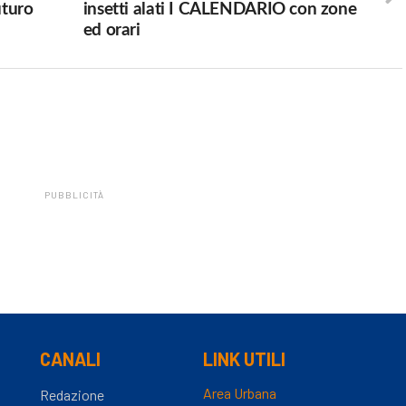
uturo
insetti alati I CALENDARIO con zone
ed orari
PUBBLICITÀ
CANALI
LINK UTILI
Area Urbana
Redazione