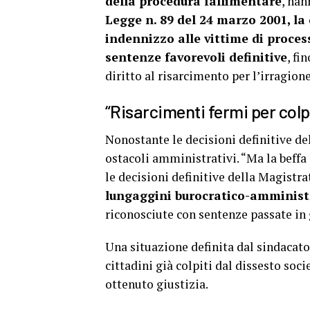
della procedura fallimentare
, han
Legge n. 89 del 24 marzo 2001, la
indennizzo alle vittime di proces
sentenze favorevoli definitive
, fi
diritto al risarcimento per l’irragion
“Risarcimenti fermi per colp
Nonostante le decisioni definitive del
ostacoli amministrativi. “Ma la beff
le decisioni definitive della Magistra
lungaggini burocratico-amminist
riconosciute con sentenze passate in 
Una situazione definita dal sindacato
cittadini già colpiti dal dissesto soc
ottenuto giustizia.