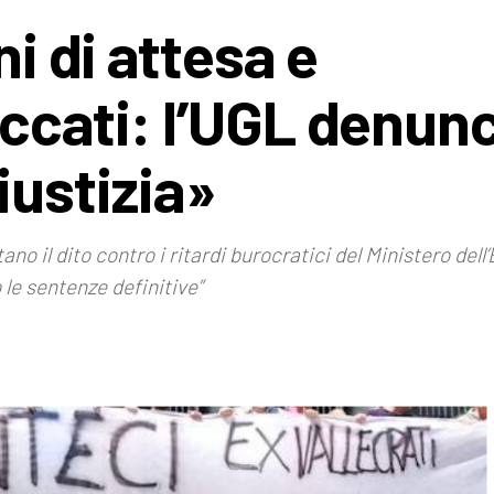
ni di attesa e
occati: l’UGL denun
iustizia»
no il dito contro i ritardi burocratici del Ministero del
le sentenze definitive”