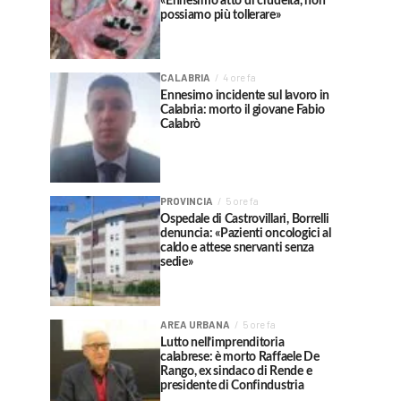
«Ennesimo atto di crudeltà, non
possiamo più tollerare»
CALABRIA
4 ore fa
Ennesimo incidente sul lavoro in
Calabria: morto il giovane Fabio
Calabrò
PROVINCIA
5 ore fa
Ospedale di Castrovillari, Borrelli
denuncia: «Pazienti oncologici al
caldo e attese snervanti senza
sedie»
AREA URBANA
5 ore fa
Lutto nell’imprenditoria
calabrese: è morto Raffaele De
Rango, ex sindaco di Rende e
presidente di Confindustria