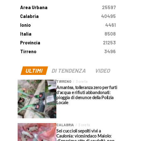
Area Urbana
25597
Calabria
40495
Ionio
4461
Italia
8508
Provincia
21253
Tirreno
3496
ULTIMI
DI TENDENZA
VIDEO
TIRRENO
3 ore fa
Amantea, tolleranza zero per furti
d’acqua e rifiuti abbandonati:
pioggia di denunce della Polizia
Locale
CALABRIA
3 ore fa
Sei cuccioli sepolti vivi a
Caulonia: vicesindaco Maiolo: