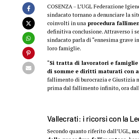
COSENZA – L’UGL Federazione Igiene
sindacato tornano a denunciare la sit
coinvolti in una
procedura falliment
definitiva conclusione. Attraverso i s
sindacato parla di “ennesima grave ing
loro famiglie.
“
Si tratta di lavoratori e famigl
di somme e diritti maturati con an
fallimento di burocrazia e Giustizia 
prima dal fallimento infinito, ora da
Vallecrati: i ricorsi con la L
Secondo quanto riferito dall’UGL,
mo