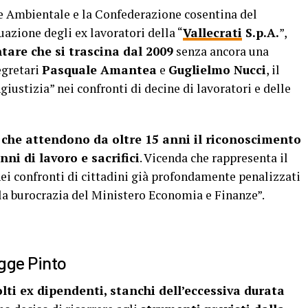
 Ambientale e la Confederazione cosentina del
uazione degli ex lavoratori della “
Vallecrati
S.p.A.
”,
are che si trascina dal 2009
senza ancora una
egretari
Pasquale Amantea
e
Guglielmo Nucci
, il
iustizia” nei confronti di decine di lavoratori e delle
ie che attendono da oltre 15 anni il riconoscimento
ni di lavoro e sacrifici
. Vicenda che rappresenta il
nei confronti di cittadini già profondamente penalizzati
lla burocrazia del Ministero Economia e Finanze”.
egge Pinto
lti ex dipendenti, stanchi dell’eccessiva durata