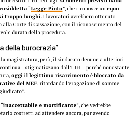
no deciso di ricorrere agli
strumenti previsti dalla
 cosiddetta “
Legge Pinto
”, che riconosce un
equo
si troppo lunghi.
I lavoratori avrebbero ottenuto
no alla Corte di Cassazione, con il riconoscimento del
evole durata della procedura.
a della burocrazia”
la magistratura, però, il sindacato denuncia ulteriori
a continua – stigmatizzano dall’UGL – perché nonostante
tura,
oggi il legittimo risarcimento
è
bloccato da
rative del MEF
, ritardando l’erogazione di somme
giudicato”.
 “
inaccettabile e mortificante
”, che vedrebbe
ietario costretti ad attendere ancora, pur avendo