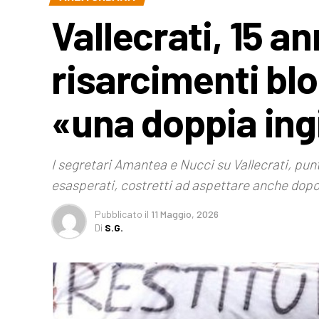
Vallecrati, 15 an
risarcimenti bl
«una doppia ing
I segretari Amantea e Nucci su Vallecrati, punta
esasperati, costretti ad aspettare anche dopo 
Pubblicato
il
11 Maggio, 2026
Di
S.G.