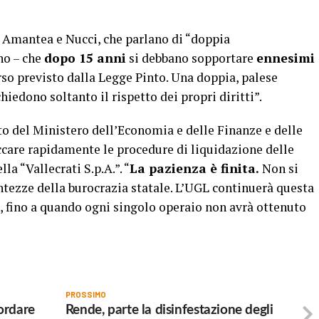
 Amantea e Nucci, che parlano di “doppia
no – che
dopo 15 anni
si debbano sopportare
ennesimi
orso previsto dalla Legge Pinto. Una doppia, palese
hiedono soltanto il rispetto dei propri diritti”.
 del Ministero dell’Economia e delle Finanze e delle
ccare rapidamente le procedure di liquidazione delle
a “Vallecrati S.p.A.”. “
La pazienza è finita.
Non si
entezze della burocrazia statale. L’UGL continuerà questa
tà, fino a quando ogni singolo operaio non avrà ottenuto
PROSSIMO
cordare
Rende, parte la disinfestazione degli