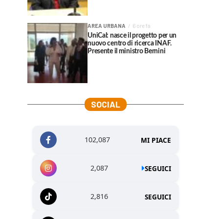
AREA URBANA
6 ore fa
UniCal: nasce il progetto per un
nuovo centro di ricerca INAF.
Presente il ministro Bernini
SOCIAL
102,087
MI PIACE
2,087
SEGUICI
2,816
SEGUICI