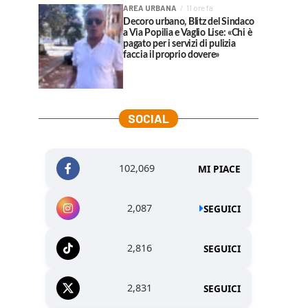
AREA URBANA
11 ore fa
Decoro urbano, Blitz del Sindaco
a Via Popilia e Vaglio Lise: «Chi è
pagato per i servizi di pulizia
faccia il proprio dovere»
SOCIAL
102,069
MI PIACE
2,087
SEGUICI
2,816
SEGUICI
2,831
SEGUICI