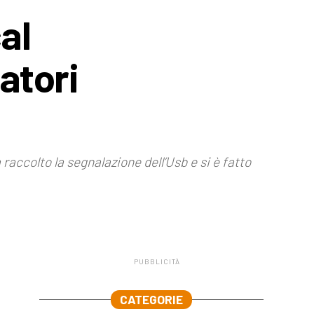
al
atori
 raccolto la segnalazione dell’Usb e si è fatto
PUBBLICITÀ
.
CATEGORIE