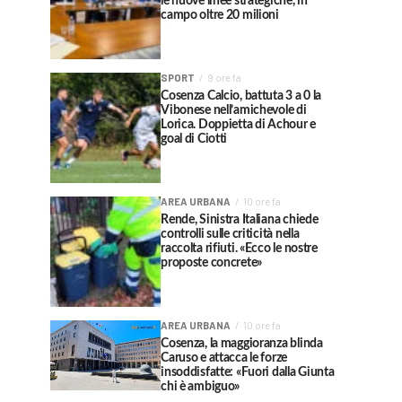
le nuove linee strategiche, in
campo oltre 20 milioni
SPORT
9 ore fa
Cosenza Calcio, battuta 3 a 0 la
Vibonese nell’amichevole di
Lorica. Doppietta di Achour e
goal di Ciotti
AREA URBANA
10 ore fa
Rende, Sinistra Italiana chiede
controlli sulle criticità nella
raccolta rifiuti. «Ecco le nostre
proposte concrete»
AREA URBANA
10 ore fa
Cosenza, la maggioranza blinda
Caruso e attacca le forze
insoddisfatte: «Fuori dalla Giunta
chi è ambiguo»