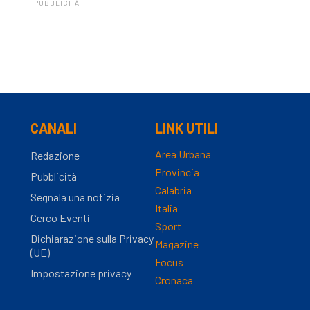
PUBBLICITÀ
CANALI
LINK UTILI
Area Urbana
Redazione
Provincia
Pubblicità
Calabria
Segnala una notizia
Italia
Cerco Eventi
Sport
Dichiarazione sulla Privacy
Magazine
(UE)
Focus
Impostazione privacy
Cronaca