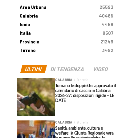
Area Urbana
25593
Calabria
40486
Ionio
4459
Italia
8507
Provincia
21249
Tirreno
3492
ULTIMI
DI TENDENZA
VIDEO
CALABRIA
9 ore fa
Tornano le doppiette: approvato il
calendario di caccia in Calabria
2026-27: disposizioni rigide – LE
DATE
CALABRIA
9 ore fa
Sanità, ambiente, cultura e
welfare: la Giunta Regionale vara