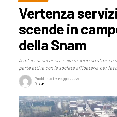
Vertenza servizi
scende in campo 
della Snam
A tutela di chi opera nelle proprie strutture e 
parte attiva con la società affidataria per favo
Pubblicato
il
5 Maggio, 2026
Di
S.M.