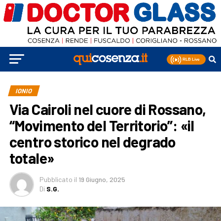
IONIO
Via Cairoli nel cuore di Rossano,
“Movimento del Territorio”: «il
centro storico nel degrado
totale»
Pubblicato
il
19 Giugno, 2025
Di
S.G.