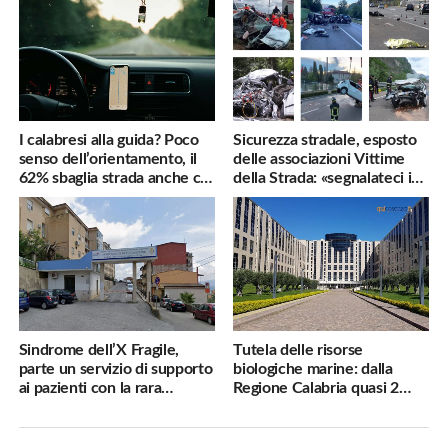
I calabresi alla guida? Poco
Sicurezza stradale, esposto
senso dell’orientamento, il
delle associazioni Vittime
62% sbaglia strada anche col
della Strada: «segnalateci i
navigatore
pericoli, interverremo
subito»
Sindrome dell’X Fragile,
Tutela delle risorse
parte un servizio di supporto
biologiche marine: dalla
ai pazienti con la rara
Regione Calabria quasi 2
malattia genetica
milioni di euro