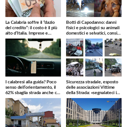
La Calabria soffre il “dazio
Botti di Capodanno: danni
del credito”: il costo è il più
fisici e psicologici su animali
alto d’Italia. Imprese e
domestici e selvatici, consigli
famiglie penalizzate
utili
I calabresi alla guida? Poco
Sicurezza stradale, esposto
senso dell’orientamento, il
delle associazioni Vittime
62% sbaglia strada anche col
della Strada: «segnalateci i
navigatore
pericoli, interverremo
subito»