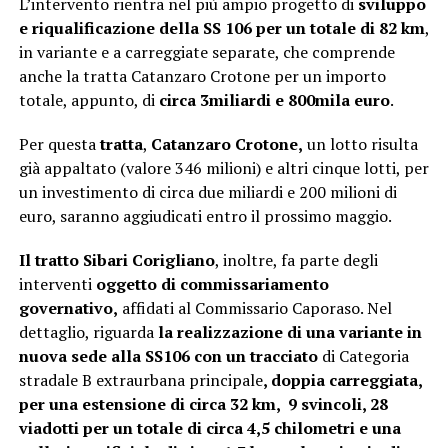
L’intervento rientra nel più ampio progetto di
sviluppo
e riqualificazione della SS 106 per un totale di 82 km
,
in variante e a carreggiate separate, che comprende
anche la tratta Catanzaro Crotone per un importo
totale, appunto, di
circa 3miliardi e 800mila euro
.
Per questa
tratta
,
Catanzaro Crotone,
un lotto risulta
già appaltato (valore 346 milioni) e altri cinque lotti, per
un investimento di circa due miliardi e 200 milioni di
euro, saranno aggiudicati entro il prossimo maggio.
Il tratto Sibari Corigliano
, inoltre, fa parte degli
interventi
oggetto di commissariamento
governativo,
affidati al Commissario Caporaso. Nel
dettaglio, riguarda
la realizzazione di una variante in
nuova sede alla SS106 con un tracciato
di Categoria
stradale B extraurbana principale
, doppia carreggiata,
per una estensione di circa 32 km, 9 svincoli, 28
viadotti per un totale di circa 4,5 chilometri e una