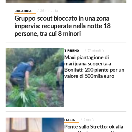
CALABRIA
29 minuti fa
Gruppo scout bloccato in una zona
impervia: recuperate nella notte 18
persone, tra cui 8 minori
TIRRENO
37 minuti fa
Maxi piantagione di
marijuana scoperta a
Bonifati: 200 piante per un
valore di 500mila euro
ITALIA
2 ore fa
Ponte sullo Stretto: ok alla