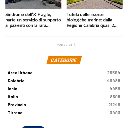
Sindrome dell’X Fragile,
Tutela delle risorse
parte un servizio di supporto
biologiche marine: dalla
ai pazienti con la rara
Regione Calabria quasi 2
malattia genetica
milioni di euro
PUBBLICITÀ
.
CATEGORIE
Area Urbana
25594
Calabria
40488
Ionio
4459
Italia
8508
Provincia
21249
Tirreno
3493