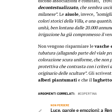
dicono associazioni e comitati,
“trov
decontestualizzato
, che sembra usci
milanese”.
Le
aiuole
, invece,
“somigli
colori storici della Villa, e una quanti
unità, ben lontana dalle 20.000 annunc
irrigazione ha già compromesso il ver
Non vengono risparmiare le
vasche 
tubatura (allagando parte del viale pr
colorazione scura uniforme, che non pa
protettiva che contrasta con i criteri 
originario delle sculture”.
Gli scrivent
alberi piantumati
e che il
laghetto
ARGOMENTI CORRELATI:
COPERTINA
NON PERDERE
Luce, parole e emozioni: a Ren