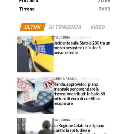
Provincia
21259
Tirreno
3499
ULTIMI
DI TENDENZA
VIDEO
CALABRIA
12 minuti fa
Incidente sulla Statale 280 tra un
mezzo pesante e un’auto: 5
persone ferite
AREA URBANA
28 minuti fa
Rende, approvato il piano
triennale per potenziare la
riscossione tributi: in ballo 68
milioni di euro di crediti da
recuperare
CALABRIA
1 ora fa
La Regione Calabria e il piano
contro la solitudine e