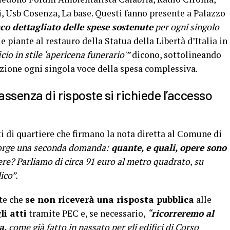
 Usb Cosenza, La base. Questi fanno presente a Palazzo
co dettagliato delle spese sostenute
per ogni singolo
e piante al restauro della Statua della Libertà d’Italia in
icio in stile ‘apericena funerario'”
dicono, sottolineando
zione ogni singola voce della spesa complessiva.
assenza di risposte si richiede l’accesso
ti di quartiere che firmano la nota diretta al Comune di
orge una seconda domanda:
quante, e quali, opere sono
ere? Parliamo di circa 91 euro al metro quadrato, su
ico”.
te che
se non riceverà una risposta pubblica
alle
i atti
tramite PEC e, se necessario,
“
ricorreremo al
a,
come già fatto in passato per gli edifici di Corso