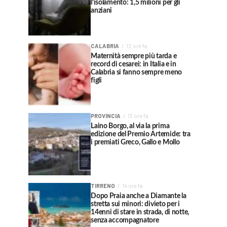
l’isolamento: 1,5 milioni per gli
anziani
CALABRIA
12 ore fa
Maternità sempre più tarda e
record di cesarei: in Italia e in
Calabria si fanno sempre meno
figli
PROVINCIA
13 ore fa
Laino Borgo, al via la prima
edizione del Premio Artemide: tra
i premiati Greco, Gallo e Mollo
TIRRENO
14 ore fa
Dopo Praia anche a Diamante la
stretta sui minori: divieto per i
14enni di stare in strada, di notte,
senza accompagnatore