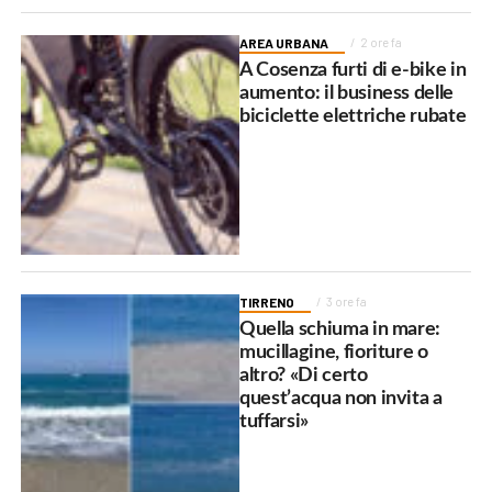
AREA URBANA
2 ore fa
A Cosenza furti di e-bike in
aumento: il business delle
biciclette elettriche rubate
TIRRENO
3 ore fa
Quella schiuma in mare:
mucillagine, fioriture o
altro? «Di certo
quest’acqua non invita a
tuffarsi»