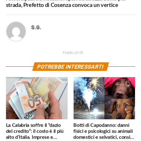
strada, Prefetto di Cosenza convoca un vertice
S.G.
PUBBLICITÀ
POTREBBE INTERESSARTI
La Calabria soffre il “dazio
Botti di Capodanno: danni
del credito”: il costo è il più
fisici e psicologici su animali
alto d’Italia. Imprese e
domestici e selvatici, consigli