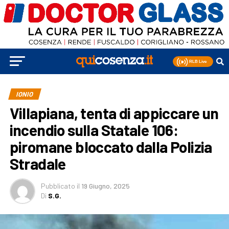
IONIO
Villapiana, tenta di appiccare un
incendio sulla Statale 106:
piromane bloccato dalla Polizia
Stradale
Pubblicato
il
19 Giugno, 2025
Di
S.G.