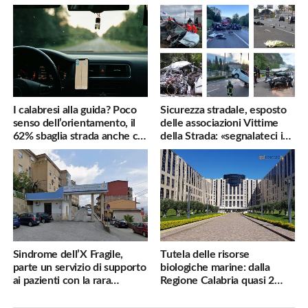
famiglie penalizzate
utili
I calabresi alla guida? Poco
Sicurezza stradale, esposto
senso dell’orientamento, il
delle associazioni Vittime
62% sbaglia strada anche col
della Strada: «segnalateci i
navigatore
pericoli, interverremo
subito»
Sindrome dell’X Fragile,
Tutela delle risorse
parte un servizio di supporto
biologiche marine: dalla
ai pazienti con la rara
Regione Calabria quasi 2
malattia genetica
milioni di euro