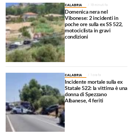
CALABRIA
19 minuti fa
Domenica nera nel
Vibonese: 2 incidenti in
poche ore sulla ex SS 522,
motociclista in gravi
condizioni
CALABRIA
1 ora fa
Incidente mortale sulla ex
Statale 522: la vittima è una
donna di Spezzano
Albanese, 4 feriti