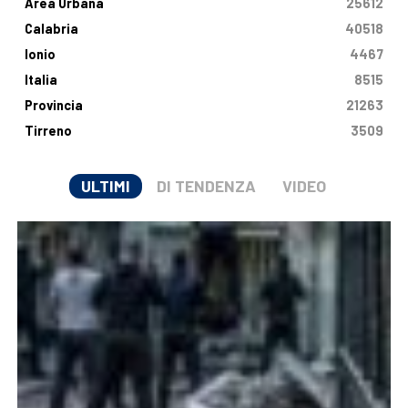
Area Urbana
25612
Calabria
40518
Ionio
4467
Italia
8515
Provincia
21263
Tirreno
3509
ULTIMI
DI TENDENZA
VIDEO