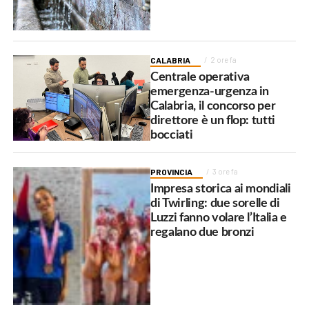
CALABRIA
2 ore fa
Centrale operativa
emergenza-urgenza in
Calabria, il concorso per
direttore è un flop: tutti
bocciati
PROVINCIA
3 ore fa
Impresa storica ai mondiali
di Twirling: due sorelle di
Luzzi fanno volare l’Italia e
regalano due bronzi