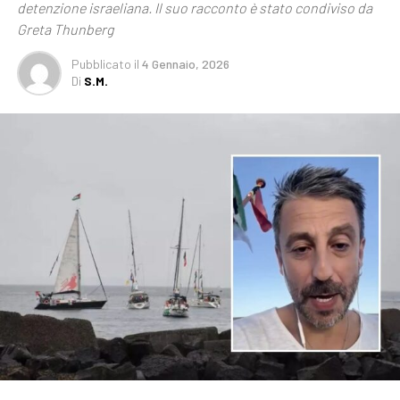
detenzione israeliana. Il suo racconto è stato condiviso da
Greta Thunberg
Pubblicato
il
4 Gennaio, 2026
Di
S.M.