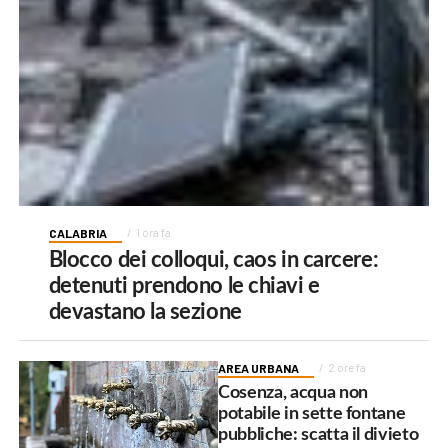
CALABRIA
1 ora fa
Blocco dei colloqui, caos in carcere:
detenuti prendono le chiavi e
devastano la sezione
AREA URBANA
2 ore fa
Cosenza, acqua non
potabile in sette fontane
pubbliche: scatta il divieto