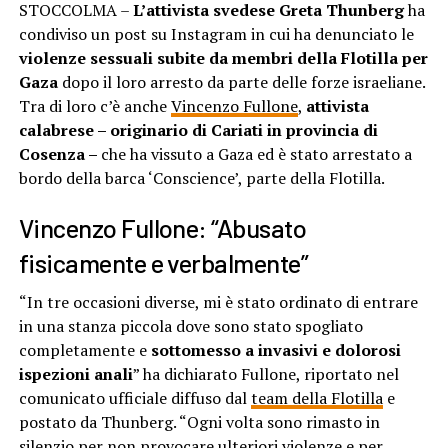
STOCCOLMA –
L’attivista svedese Greta Thunberg
ha
condiviso un post su Instagram in cui ha denunciato le
violenze sessuali subite da membri della Flotilla per
Gaza
dopo il loro arresto da parte delle forze israeliane.
Tra di loro c’è anche
Vincenzo Fullone
,
attivista
calabrese – originario di Cariati in provincia di
Cosenza –
che ha vissuto a Gaza ed è stato arrestato a
bordo della barca ‘Conscience’, parte della Flotilla.
Vincenzo Fullone: “Abusato
fisicamente e verbalmente”
“In tre occasioni diverse, mi è stato ordinato di entrare
in una stanza piccola dove sono stato spogliato
completamente e
sottomesso a invasivi e dolorosi
ispezioni anali
” ha dichiarato Fullone, riportato nel
comunicato ufficiale diffuso dal
team della Flotilla
e
postato da Thunberg. “Ogni volta sono rimasto in
silenzio per non provocare ulteriori violenze e per