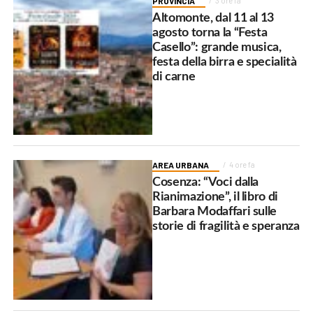
PROVINCIA
3 ore fa
Altomonte, dal 11 al 13
agosto torna la “Festa
Casello”: grande musica,
festa della birra e specialità
di carne
AREA URBANA
4 ore fa
Cosenza: “Voci dalla
Rianimazione”, il libro di
Barbara Modaffari sulle
storie di fragilità e speranza