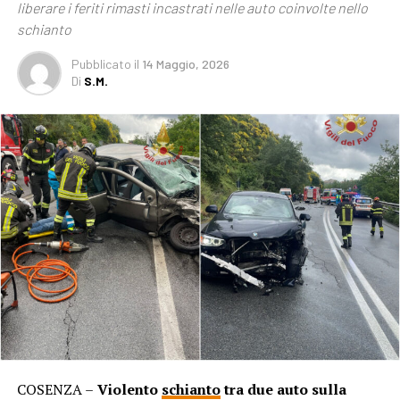
liberare i feriti rimasti incastrati nelle auto coinvolte nello
schianto
Pubblicato
il
14 Maggio, 2026
Di
S.M.
COSENZA –
Violento
schianto
tra due auto sulla