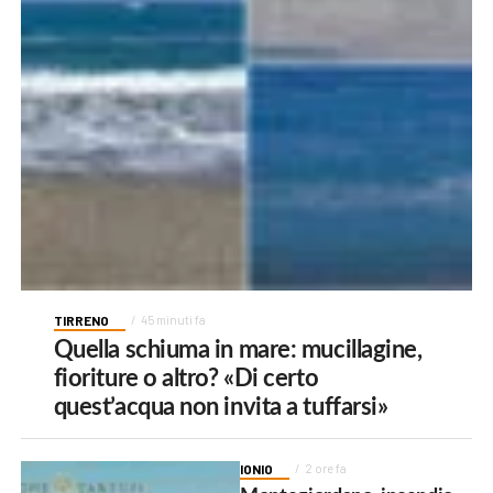
TIRRENO
45 minuti fa
Quella schiuma in mare: mucillagine,
fioriture o altro? «Di certo
quest’acqua non invita a tuffarsi»
IONIO
2 ore fa