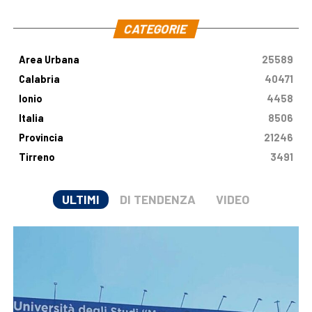
CATEGORIE
Area Urbana
25589
Calabria
40471
Ionio
4458
Italia
8506
Provincia
21246
Tirreno
3491
ULTIMI
DI TENDENZA
VIDEO