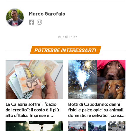
Marco Garofalo
PUBBLICITÀ
POTREBBE INTERESSARTI
La Calabria soffre il “dazio
Botti di Capodanno: danni
del credito”: il costo è il più
fisici e psicologici su animali
alto d’Italia. Imprese e
domestici e selvatici, consigli
famiglie penalizzate
utili