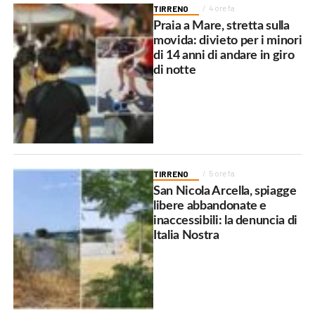
TIRRENO
4 ore fa
Praia a Mare, stretta sulla
movida: divieto per i minori
di 14 anni di andare in giro
di notte
TIRRENO
5 ore fa
San Nicola Arcella, spiagge
libere abbandonate e
inaccessibili: la denuncia di
Italia Nostra