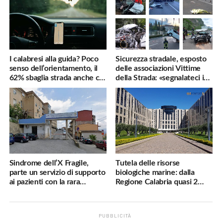
I calabresi alla guida? Poco
Sicurezza stradale, esposto
senso dell’orientamento, il
delle associazioni Vittime
62% sbaglia strada anche col
della Strada: «segnalateci i
navigatore
pericoli, interverremo
subito»
Sindrome dell’X Fragile,
Tutela delle risorse
parte un servizio di supporto
biologiche marine: dalla
ai pazienti con la rara
Regione Calabria quasi 2
malattia genetica
milioni di euro
PUBBLICITÀ
.