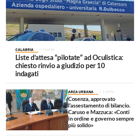
CALABRIA
4 ore fa
Liste d’attesa “pilotate” ad Oculistica:
chiesto rinvio a giudizio per 10
indagati
AREA URBANA
4 ore fa
Cosenza, approvato
l’assestamento di bilancio.
Caruso e Mazzuca: «Conti
in ordine e governo sempre
più solido»