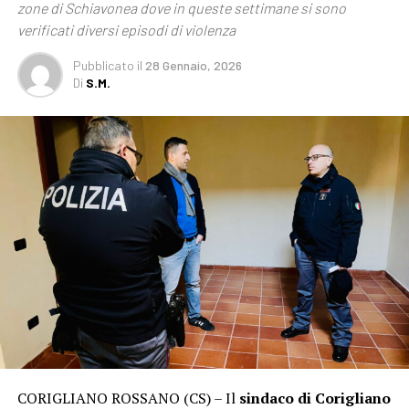
zone di Schiavonea dove in queste settimane si sono
verificati diversi episodi di violenza
Pubblicato
il
28 Gennaio, 2026
Di
S.M.
CORIGLIANO ROSSANO (CS) – Il
sindaco di Corigliano