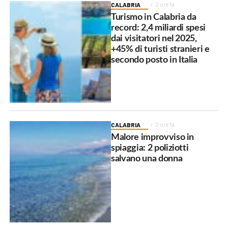
CALABRIA
2 ore fa
Turismo in Calabria da
record: 2,4 miliardi spesi
dai visitatori nel 2025,
+45% di turisti stranieri e
secondo posto in Italia
CALABRIA
2 ore fa
Malore improvviso in
spiaggia: 2 poliziotti
salvano una donna