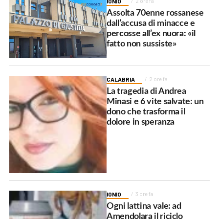
IONIO
2 ore fa
Assolta 70enne rossanese
dall’accusa di minacce e
percosse all’ex nuora: «il
fatto non sussiste»
CALABRIA
2 ore fa
La tragedia di Andrea
Minasi e 6 vite salvate: un
dono che trasforma il
dolore in speranza
IONIO
3 ore fa
Ogni lattina vale: ad
Amendolara il riciclo