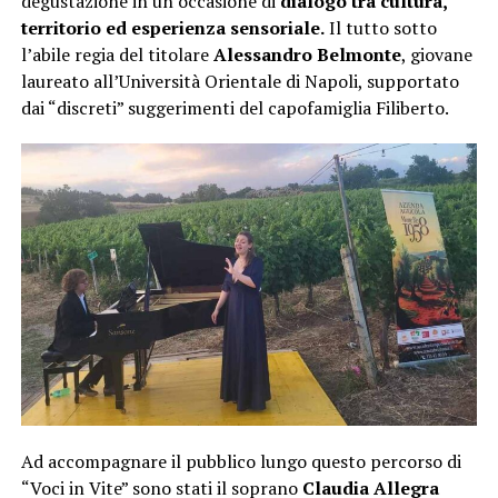
degustazione in un’occasione di
dialogo tra cultura,
territorio ed esperienza sensoriale.
Il tutto sotto
l’abile regia del titolare
Alessandro Belmonte
, giovane
laureato all’Università Orientale di Napoli, supportato
dai “discreti” suggerimenti del capofamiglia Filiberto.
Ad accompagnare il pubblico lungo questo percorso di
“Voci in Vite” sono stati il soprano
Claudia Allegra