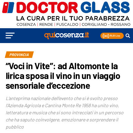
PROVINCIA
“Voci in Vite”: ad Altomonte la
lirica sposa il vino in un viaggio
sensoriale d’eccezione
L’anteprima nazionale dell’evento che si è svolto presso
l’Azienda Agricola e Cantina Monte Re 1958 ha unito vino,
letteratura e musica che si sono intrecciati in un percorso
che ha saputo coinvolgere, emozionare e sorprendere il
pubblico